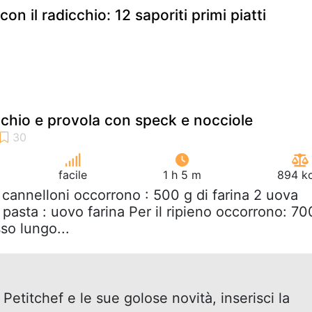
on il radicchio: 12 saporiti primi piatti
cchio e provola con speck e nocciole
facile
1 h 5 m
894 kc
i cannelloni occorrono : 500 g di farina 2 uova
 pasta : uovo farina Per il ripieno occorrono: 70
sso lungo...
 Petitchef e le sue golose novità, inserisci la