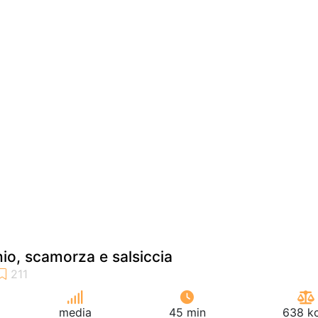
io, scamorza e salsiccia
media
45 min
638 kc