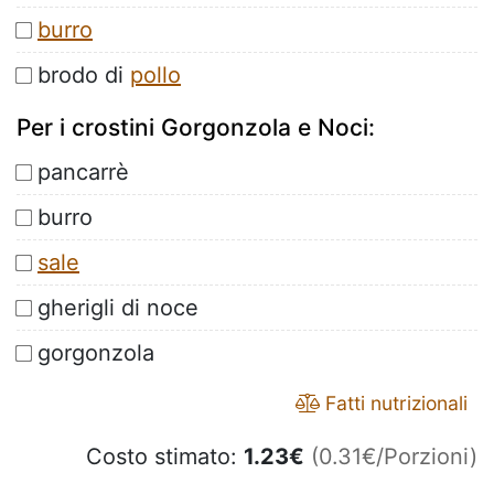
burro
brodo di
pollo
Per i crostini Gorgonzola e Noci:
pancarrè
burro
sale
gherigli di noce
gorgonzola
Fatti nutrizionali
Costo stimato:
1.23
€
(0.31€/Porzioni)