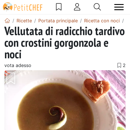
Ricette
Portata principale
Ricetta con noci
V
Vellutata di radicchio tardivo
con crostini gorgonzola e
noci
vota adesso
Precedente
Pros