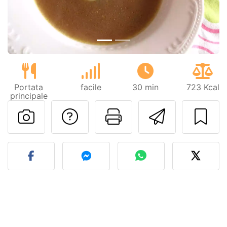
Portata
facile
30 min
723 Kcal
principale
Contatta l'autore d
Stampa la ric
Invia q
Pubblica la foto di questa 