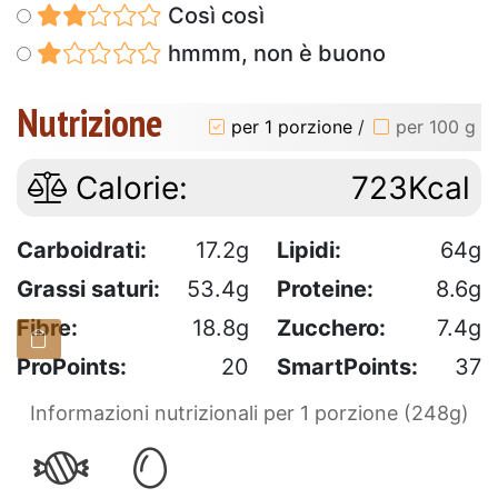
Così così
hmmm, non è buono
Nutrizione
per 1 porzione
/
per 100 g
Calorie:
723Kcal
Carboidrati:
17.2g
Lipidi:
64g
Grassi saturi:
53.4g
Proteine:
8.6g
Fibre:
18.8g
Zucchero:
7.4g
ProPoints:
20
SmartPoints:
37
Informazioni nutrizionali per 1 porzione (248g)