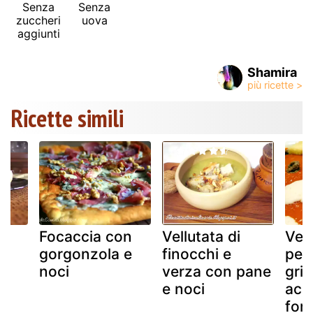
Senza
Senza
zuccheri
uova
aggiunti
Shamira
Ricette simili
Focaccia con
Vellutata di
Vell
gorgonzola e
finocchi e
pep
noci
verza con pane
grigl
e noci
acc
fon