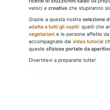
ricette di stuzzichini salati
da prepa
veloci e
creative
che stupiranno si
Grazie a questa nostra
selezione di
adatta a tutti gli ospiti:
quelli che 
vegetariani
e le persone affette d
accompagnate dai
video tutorial
ch
queste
sfiziose portate da aperitiv
Divertitevi a prepararle tutte!