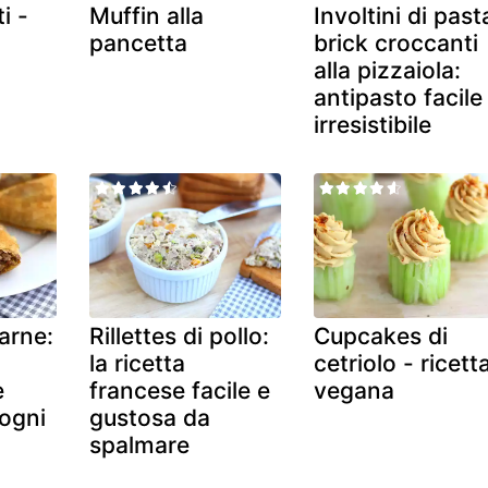
i -
Muffin alla
Involtini di past
pancetta
brick croccanti
alla pizzaiola:
antipasto facile
irresistibile
arne:
Rillettes di pollo:
Cupcakes di
la ricetta
cetriolo - ricett
e
francese facile e
vegana
 ogni
gustosa da
spalmare