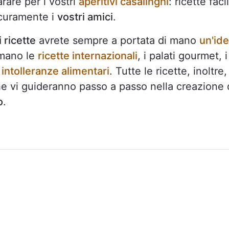
rare per i vostri
aperitivi casalinghi
: ricette facil
curamente i
vostri amici
.
 ricette
avrete sempre a portata di mano
un'id
amano le
ricette internazionali
, i palati gourmet, i
a
intolleranze alimentari
. Tutte le ricette, inoltre,
e vi guideranno passo a passo nella creazione 
o
.