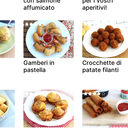
con salmone
per i vostri
affumicato
aperitivi!
Gamberi in
Crocchette di
pastella
patate filanti