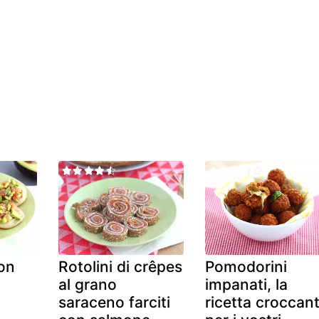
on
Rotolini di crêpes
Pomodorini
al grano
impanati, la
saraceno farciti
ricetta croccan