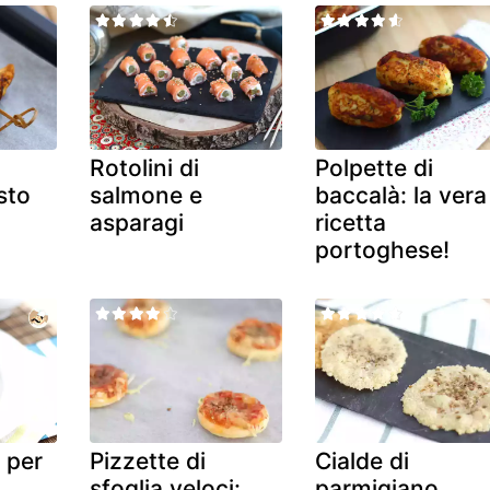
Rotolini di
Polpette di
sto
salmone e
baccalà: la vera
asparagi
ricetta
portoghese!
 per
Pizzette di
Cialde di
sfoglia veloci:
parmigiano