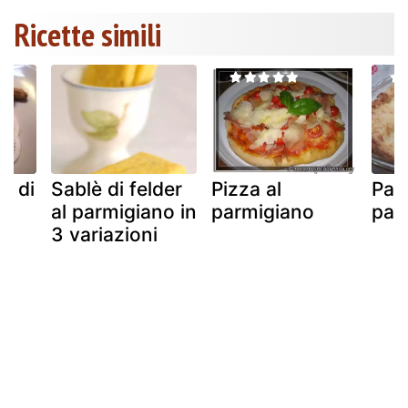
Ricette simili
e di
Sablè di felder
Pizza al
Pan
al parmigiano in
parmigiano
par
3 variazioni