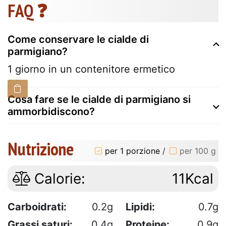
FAQ ❓
Come conservare le cialde di
parmigiano?
1 giorno in un contenitore ermetico
Cosa fare se le cialde di parmigiano si
ammorbidiscono?
Nutrizione
per 1 porzione
/
per 100 g
Calorie:
11Kcal
Carboidrati:
0.2g
Lipidi:
0.7g
Grassi saturi:
0.4g
Proteine:
0.9g