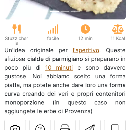
Stuzzicher
facile
12 min
11 Kcal
ie
Un'idea originale per
l'aperitivo
. Queste
sfiziose
cialde di parmigiano
si preparano in
poco più di
10 minuti
e sono davvero
gustose. Noi abbiamo scelto una forma
piatta, ma potete anche dare loro una
forma
curva
creando dei veri e propri
contenitori
monoporzione
(in questo caso non
aggiungete le erbe di Provenza)
Contatta l'autore d
Stampa la ric
Invia q