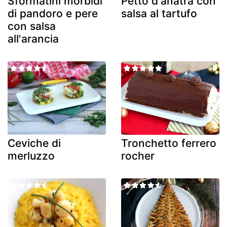
Sformatini morbidi
Petto d'anatra con
di pandoro e pere
salsa al tartufo
con salsa
all'arancia
Ceviche di
Tronchetto ferrero
merluzzo
rocher