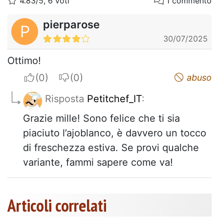
4.83/5, 6 voti
1 commento
pierparose
P
30/07/2025
Ottimo!
I apreciate
I do not appreciate
abuso
Risposta
Petitchef_IT
:
Grazie mille! Sono felice che ti sia
piaciuto l’ajoblanco, è davvero un tocco
di freschezza estiva. Se provi qualche
variante, fammi sapere come va!
Articoli correlati