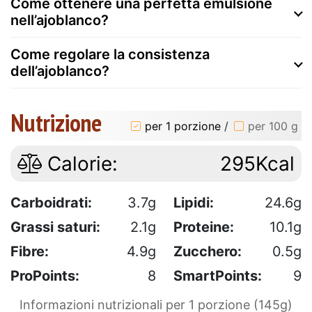
Come ottenere una perfetta emulsione
nell’ajoblanco?
Come regolare la consistenza
dell’ajoblanco?
Nutrizione
per 1 porzione
/
per 100 g
Calorie:
295Kcal
Carboidrati:
3.7g
Lipidi:
24.6g
Grassi saturi:
2.1g
Proteine:
10.1g
Fibre:
4.9g
Zucchero:
0.5g
ProPoints:
8
SmartPoints:
9
Informazioni nutrizionali per 1 porzione (145g)