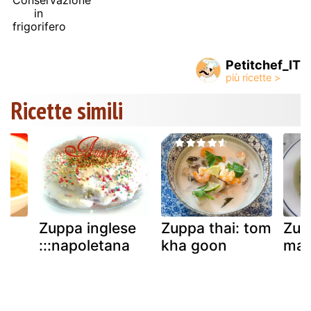
Conservazione
in
frigorifero
Petitchef_IT
Ricette simili
Zuppa inglese
Zuppa thai: tom
Zup
:::napoletana
kha goon
mar