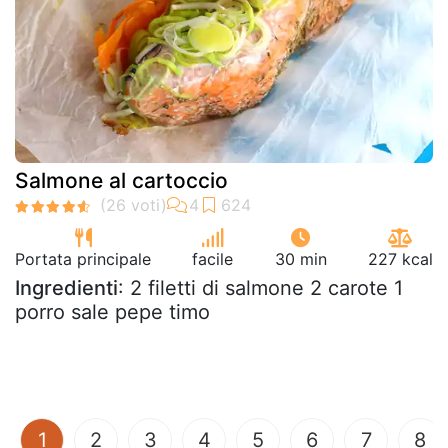
Salmone al cartoccio
Portata principale
facile
30 min
227 kcal
Ingredienti
: 2 filetti di salmone 2 carote 1
porro sale pepe timo
(current)
1
2
3
4
5
6
7
8