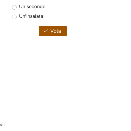
Un secondo
Un'insalata
Vota
al