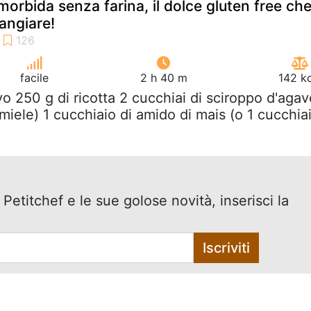
 morbida senza farina, il dolce gluten free ch
angiare!
facile
2 h 40 m
142 k
vo 250 g di ricotta 2 cucchiai di sciroppo d'agav
 miele) 1 cucchiaio di amido di mais (o 1 cucchia
 Petitchef e le sue golose novità, inserisci la
Iscriviti