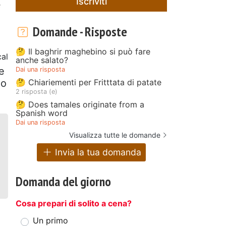
Iscriviti
e
Domande - Risposte
🤔 Il baghrir maghebino si può fare
cal
anche salato?
e
Dai una risposta
🤔 Chiariementi per Fritttata di patate
io
2 risposta (e)
🤔 Does tamales originate from a
Spanish word
Dai una risposta
Visualizza tutte le domande
Invia la tua domanda
Domanda del giorno
Cosa prepari di solito a cena?
Un primo