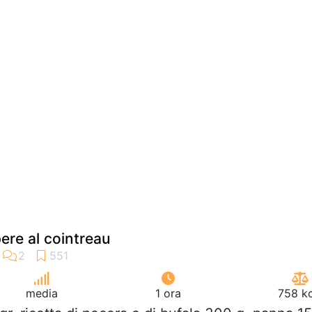
pere al cointreau
media
1 ora
758 kc