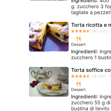
Ingredienti
: 400 
g. zucchero 3 fog
tagliate a pezzett
Torta ricotta e mi
Dessert
Ingredienti
: Ingr
zucchero 1 bustin
Torta soffice con
Dessert
Ingredienti
: Ingr
zucchero 55 g di 
bustina di lievito 