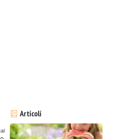
Articoli
al