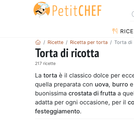
RICE
Ricette
Ricetta per torta
Torta di 
Torta di ricotta
217 ricette
La
torta
è il classico dolce per ecc
quella preparata con
uova
,
burro
buonissima
crostata di frutta
a quel
adatta per ogni occasione, per il
c
festeggiamento
.