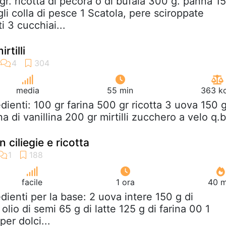
gr. ricotta di pecora o di bufala 300 g. panna 1
li colla di pesce 1 Scatola, pere sciroppate
i 3 cucchiai...
rtilli
media
55 min
363 kc
edienti: 100 gr farina 500 gr ricotta 3 uova 150 g
a di vanillina 200 gr mirtilli zucchero a velo q.b
 ciliegie e ricotta
facile
1 ora
40 m
edienti per la base: 2 uova intere 150 g di
olio di semi 65 g di latte 125 g di farina 00 1
per dolci...