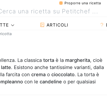
Proporre una ricetta
TTE
ARTICOLI
ricotta
ellenza. La classica
torta
è la
margherita
, cioè
e
latte
. Esistono anche tantissime varianti, dalla
la farcita con
crema
o
cioccolato
. La torta è
ompleanno
con le
candeline
o per qualsiasi