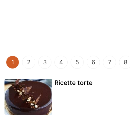
(current)
1
2
3
4
5
6
7
8
Ricette torte