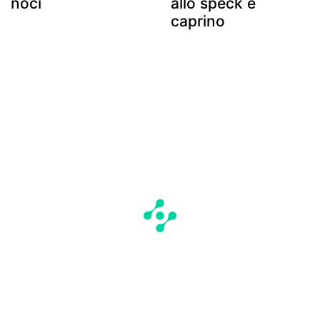
noci
allo speck e
caprino