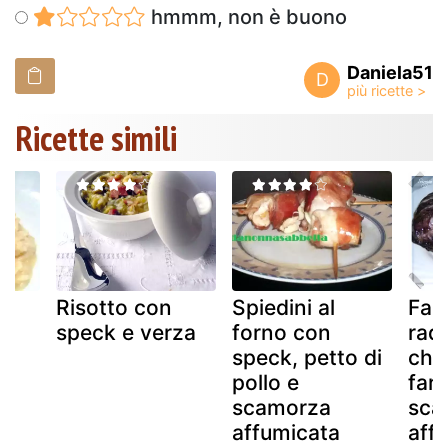
hmmm, non è buono
Daniela51
D
Ricette simili
Risotto con
Spiedini al
Fag
speck e verza
forno con
radi
speck, petto di
chi
pollo e
farr
scamorza
sca
affumicata
aff