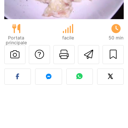
Portata
facile
50 min
principale
Contatta l'autore d
Stampa la ric
Invia q
Pubblica la foto di questa 