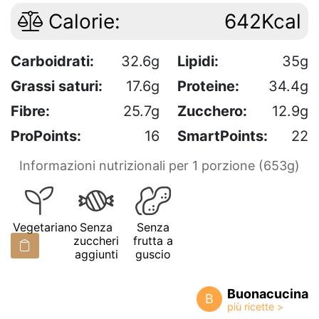
Calorie:
642Kcal
Carboidrati:
32.6g
Lipidi:
35g
Grassi saturi:
17.6g
Proteine:
34.4g
Fibre:
25.7g
Zucchero:
12.9g
ProPoints:
16
SmartPoints:
22
Informazioni nutrizionali per 1 porzione (653g)
Vegetariano
Senza
Senza
zuccheri
frutta a
aggiunti
guscio
Buonacucina
B