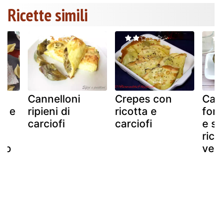
Ricette simili
i
Cannelloni
Crepes con
Carc
ta e
ripieni di
ricotta e
for
carciofi
carciofi
e sa
rice
rno
vel