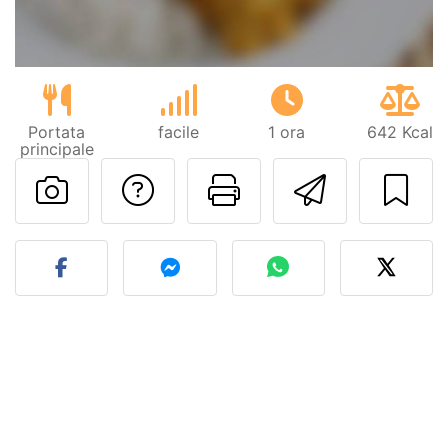
Portata
facile
1 ora
642 Kcal
principale
Contatta l'autore d
Stampa la ric
Invia q
Pubblica la foto di questa 