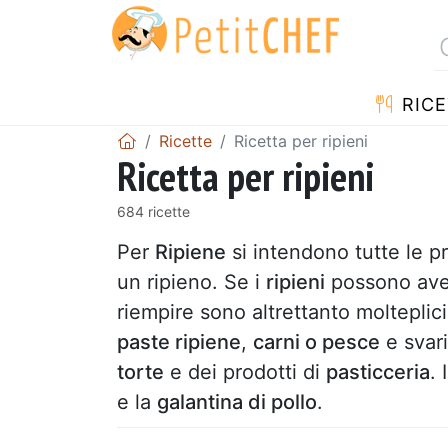
RICE
Ricette
Ricetta per ripieni
Ricetta per ripieni
684 ricette
Per
Ripiene
si intendono tutte le p
un ripieno. Se i
ripieni
possono avere
riempire sono altrettanto molteplic
paste ripiene
,
carni o pesce
e svari
torte
e dei prodotti di
pasticceria
. 
e la
galantina di pollo
.