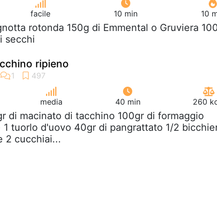
facile
10 min
10 m
agnotta rotonda 150g di Emmental o Gruviera 10
i secchi
acchino ripieno
media
40 min
260 kc
r di macinato di tacchino 100gr di formaggio
 1 tuorlo d'uovo 40gr di pangrattato 1/2 bicchie
e 2 cucchiai...