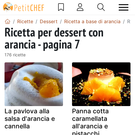
Ricette
Dessert
Ricetta a base di arancia
Ric
Ricetta per dessert con
arancia - pagina 7
176 ricette
La pavlova alla
Panna cotta
salsa d'arancia e
caramellata
cannella
all'arancia e
pistacchi