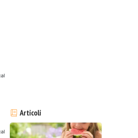
al
Articoli
al