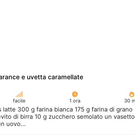
 arance e uvetta caramellate
facile
1 ora
30 m
is latte 300 g farina bianca 175 g farina di grano
evito di birra 10 g zucchero semolato un vasetto
un uovo...