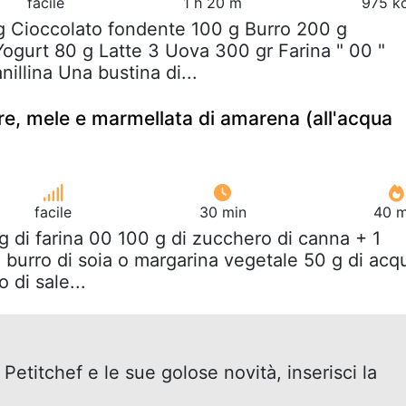
facile
1 h 20 m
975 kc
 g Cioccolato fondente 100 g Burro 200 g
ogurt 80 g Latte 3 Uova 300 gr Farina " 00 "
nillina Una bustina di...
ere, mele e marmellata di amarena (all'acqua
facile
30 min
40 m
g di farina 00 100 g di zucchero di canna + 1
 burro di soia o margarina vegetale 50 g di acq
o di sale...
 Petitchef e le sue golose novità, inserisci la