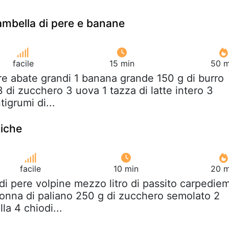
ambella di pere e banane
facile
15 min
50 m
re abate grandi 1 banana grande 150 g di burro
3 di zucchero 3 uova 1 tazza di latte intero 3
tigrumi di...
tiche
facile
10 min
20 m
 di pere volpine mezzo litro di passito carpedie
olonna di paliano 250 g di zucchero semolato 2
la 4 chiodi...