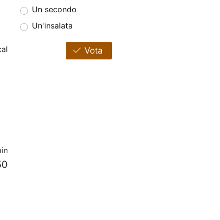
Un secondo
Un'insalata
cal
Vota
in
50