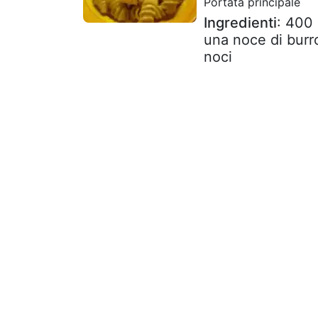
Portata principale
Ingredienti
: 400 
una noce di burro
noci