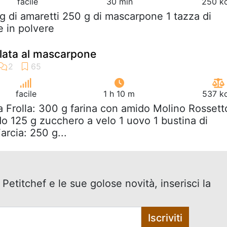
facile
30 min
250 kc
g di amaretti 250 g di mascarpone 1 tazza di
e in polvere
olata al mascarpone
facile
1 h 10 m
537 kc
a Frolla: 300 g farina con amido Molino Rossett
do 125 g zucchero a velo 1 uovo 1 bustina di
Farcia: 250 g...
 Petitchef e le sue golose novità, inserisci la
Iscriviti