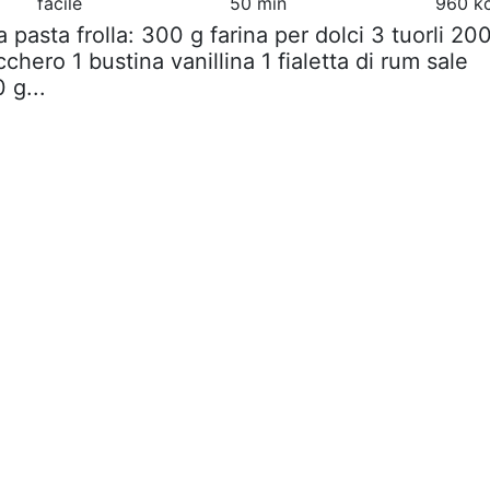
facile
50 min
960 kc
la pasta frolla: 300 g farina per dolci 3 tuorli 20
chero 1 bustina vanillina 1 fialetta di rum sale
 g...