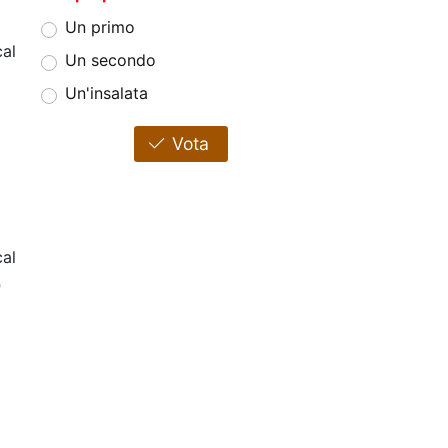
Un primo
al
Un secondo
Un'insalata
Vota
cal
0