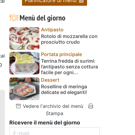
Pianificatore di menu
al
Menù del giorno
Antipasto
Rotolo di mozzarella con
prosciutto crudo
Portata principale
al
Terrina fredda di surimi:
o
l’antipasto senza cottura
facile per ogni...
Dessert
Roselline di meringa
delicate ed eleganti!
Vedere l'archivio dei menù
Stampa
Ricevere il menù del giorno