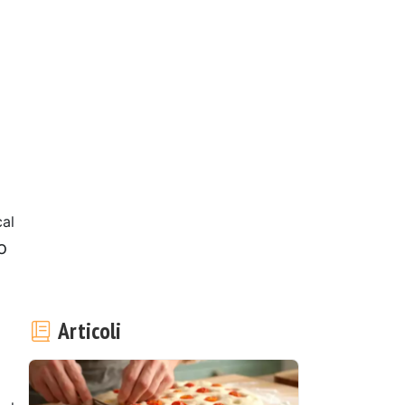
al
o
Articoli