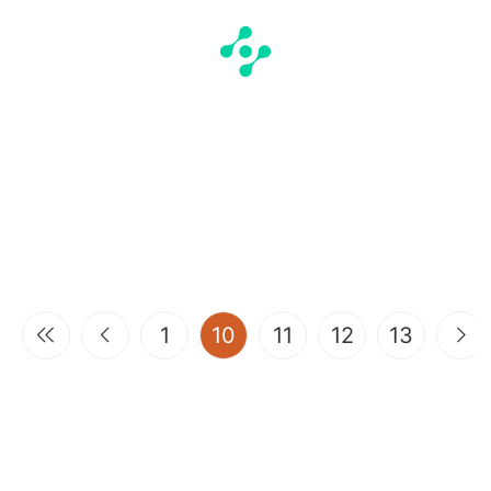
(current)
1
10
11
12
13