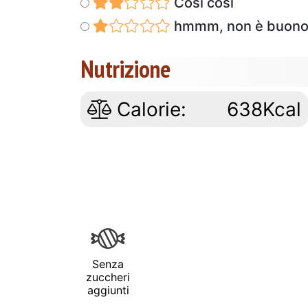
Così così
hmmm, non è buon
Nutrizione
Calorie:
638Kcal
Senza
zuccheri
aggiunti