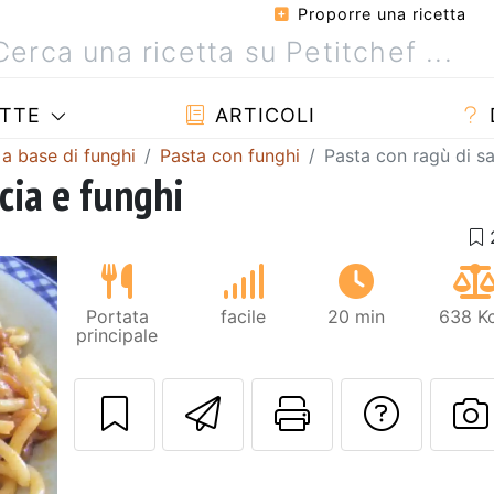
Proporre una ricetta
TTE
ARTICOLI
 a base di funghi
Pasta con funghi
Pasta con ragù di sa
ccia e funghi
Portata
facile
20 min
638 Kc
principale
Invia questa ric
Stampa la 
Conta
P