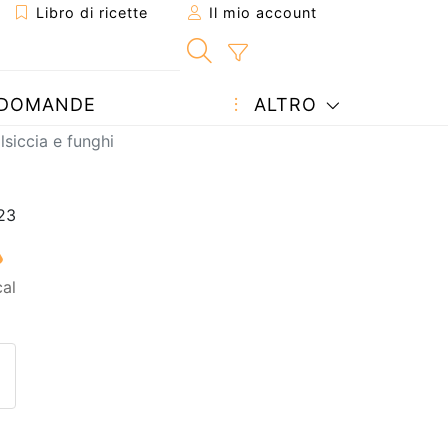
Libro di ricette
Il mio account
DOMANDE
ALTRO
lsiccia e funghi
al
etta ad un amico
ricetta
tta l'autore della Ricetta
ubblica la foto di questa ricet