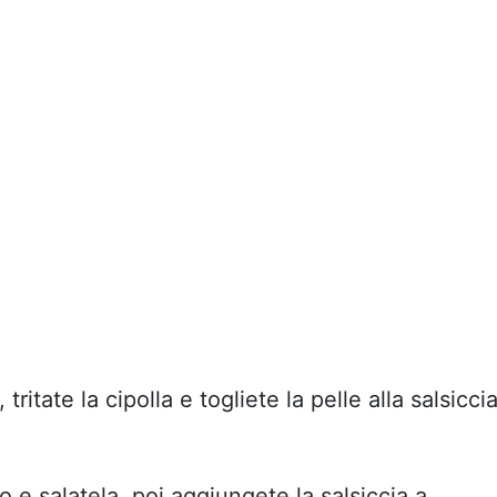
 tritate la cipolla e togliete la pelle alla salsicci
io e salatela, poi aggiungete la salsiccia a