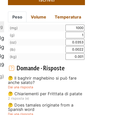
Peso
Volume
Temperatura
 g
(mg)
(g)
1g
(oz)
6g
(lb)
8g
(kg)
19
Domande - Risposte
g)
🤔 Il baghrir maghebino si può fare
anche salato?
Dai una risposta
🤔 Chiariementi per Fritttata di patate
2 risposta (e)
🤔 Does tamales originate from a
Spanish word
Dai una risposta