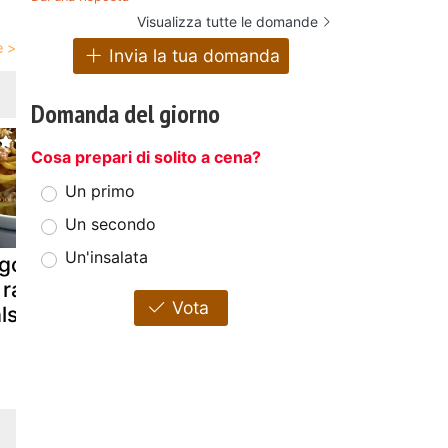
Visualizza tutte le domande
Invia la tua domanda
Domanda del giorno
Cosa prepari di solito a cena?
Un primo
Un secondo
Un'insalata
goli con cime
Tagliatelle con
Pasta allo
 rapa e
ragù di salsiccia
zafferano 
Vota
lsiccia
e funghi
ragù di sals
e cipolla
fondente