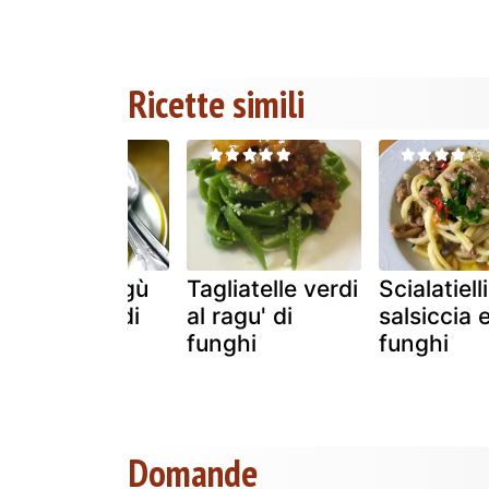
Ricette simili
Tajarin al ragù
Tagliatelle verdi
Scialatielli
di salsiccia di
al ragu' di
salsiccia 
bra
funghi
funghi
Domande