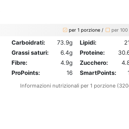
o
per 1 porzione
/
per 100
Carboidrati:
73.9g
Lipidi:
2
Grassi saturi:
6.4g
Proteine:
30.
Fibre:
4.9g
Zucchero:
4.
ProPoints:
16
SmartPoints:
Informazioni nutrizionali per 1 porzione (320