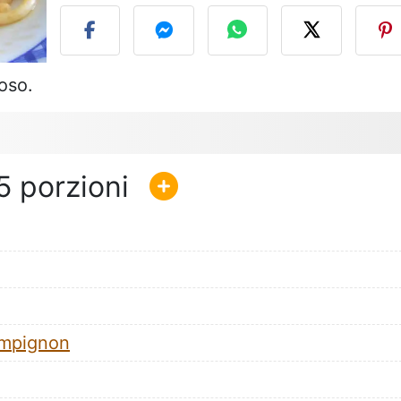
oso.
5
mpignon