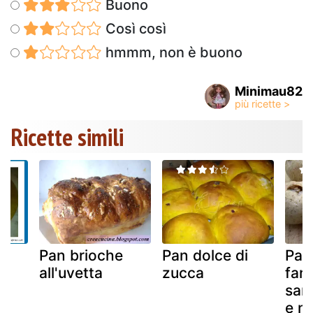
Buono
Così così
hmmm, non è buono
Minimau82
Ricette simili
Pan brioche
Pan dolce di
Pan
all'uvetta
zucca
fari
sara
e n