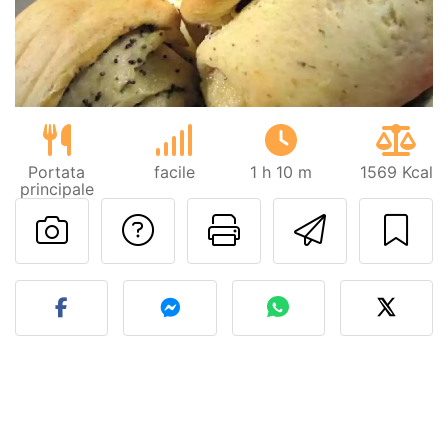
Portata
facile
1 h 10 m
1569 Kcal
principale
Contatta l'autore d
Stampa la ric
Invia q
Pubblica la foto di questa 