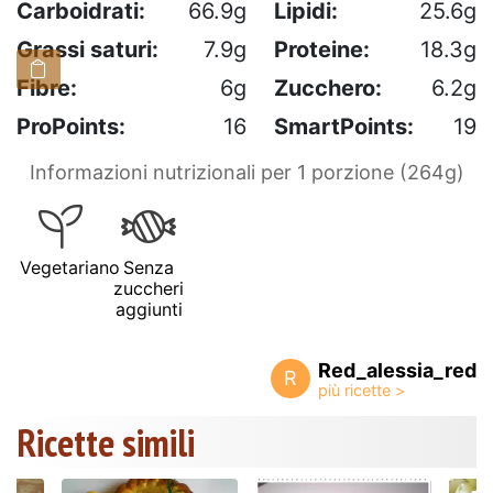
Carboidrati:
66.9g
Lipidi:
25.6g
Grassi saturi:
7.9g
Proteine:
18.3g
Fibre:
6g
Zucchero:
6.2g
ProPoints:
16
SmartPoints:
19
Informazioni nutrizionali per 1 porzione (264g)
Vegetariano
Senza
zuccheri
aggiunti
Red_alessia_red
R
Ricette simili