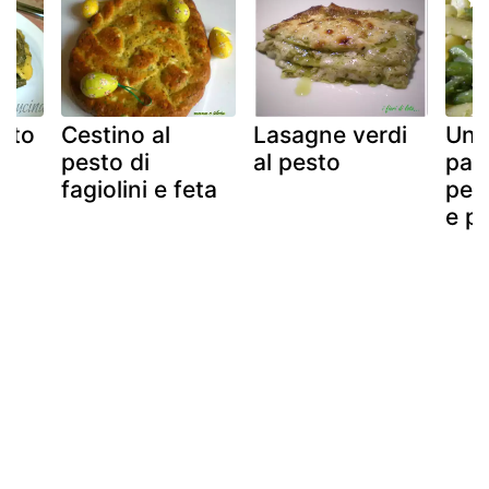
esto
Cestino al
Lasagne verdi
Un 
e
pesto di
al pesto
pas
fagiolini e feta
pest
e p