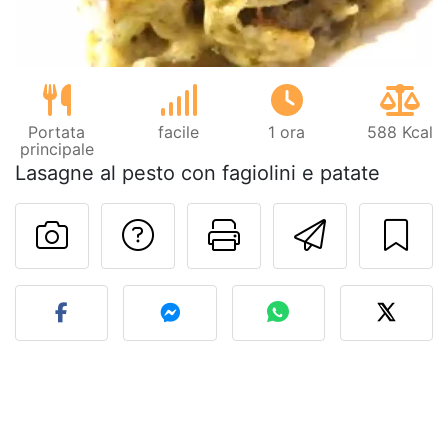
Portata
facile
1 ora
588 Kcal
principale
Lasagne al pesto con fagiolini e patate
Contatta l'autore d
Stampa la ric
Invia q
Pubblica la foto di questa 