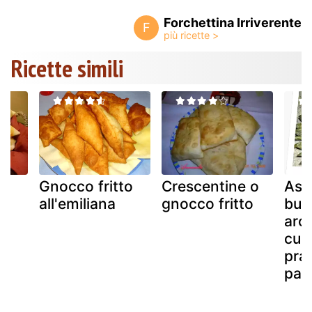
Forchettina Irriverente
F
Ricette simili
Gnocco fritto
Crescentine o
Asp
. o
all'emiliana
gnocco fritto
bur
?
aro
cula
pra
pas