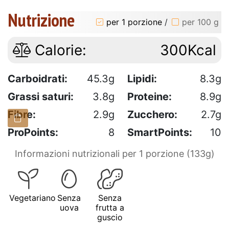
Nutrizione
per 1 porzione
/
per 100 g
Calorie:
300Kcal
Carboidrati:
45.3g
Lipidi:
8.3g
Grassi saturi:
3.8g
Proteine:
8.9g
Fibre:
2.9g
Zucchero:
2.7g
ProPoints:
8
SmartPoints:
10
Informazioni nutrizionali per 1 porzione (133g)
Vegetariano
Senza
Senza
uova
frutta a
guscio