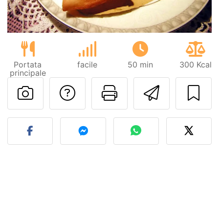
Portata
facile
50 min
300 Kcal
principale
Contatta l'autore d
Stampa la ric
Invia q
Pubblica la foto di questa 