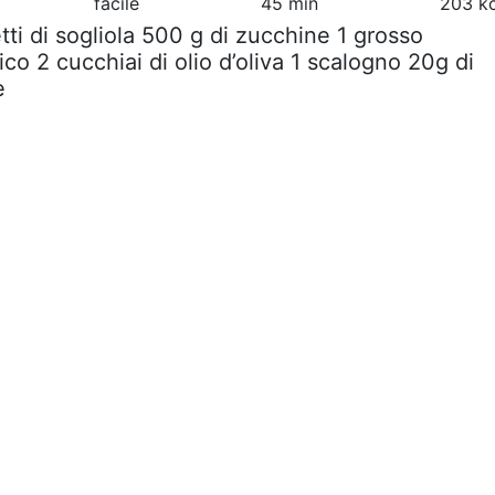
facile
45 min
203 kc
letti di sogliola 500 g di zucchine 1 grosso
ico 2 cucchiai di olio d’oliva 1 scalogno 20g di
e