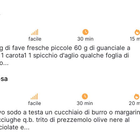
e
facile
30 min
15 m
g di fave fresche piccole 60 g di guanciale a
 1 carota1 1 spicchio d'aglio qualche foglia di
o...
osa
facile
30 min
20 m
vo sodo a testa un cucchiaio di burro o margari
cciughe q.b. trito di prezzemolo olive nere al
iolate e...