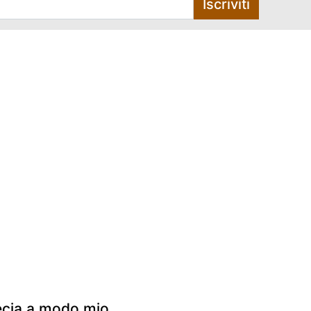
Iscriviti
 tecia a modo mio