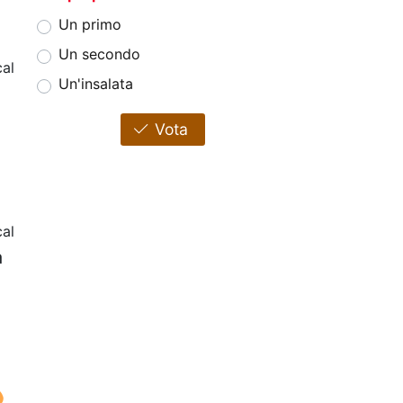
Un primo
Un secondo
al
Un'insalata
Vota
cal
a