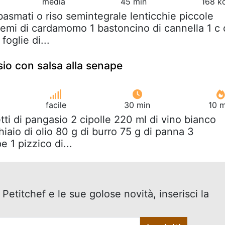
media
45 min
168 k
 basmati o riso semintegrale lenticchie piccole
semi di cardamomo 1 bastoncino di cannella 1 c 
foglie di...
sio con salsa alla senape
facile
30 min
10 m
letti di pangasio 2 cipolle 220 ml di vino bianco
iaio di olio 80 g di burro 75 g di panna 3
e 1 pizzico di...
 Petitchef e le sue golose novità, inserisci la