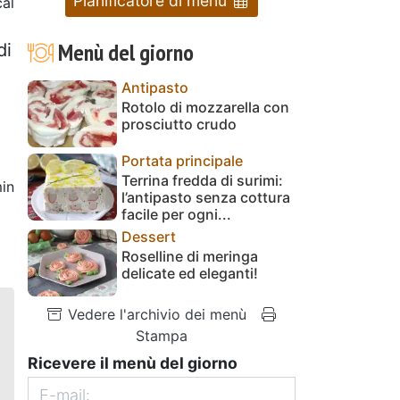
Pianificatore di menu
cal
Menù del giorno
di
Antipasto
Rotolo di mozzarella con
prosciutto crudo
Portata principale
Terrina fredda di surimi:
in
l’antipasto senza cottura
facile per ogni...
Dessert
Roselline di meringa
delicate ed eleganti!
Vedere l'archivio dei menù
Stampa
Ricevere il menù del giorno