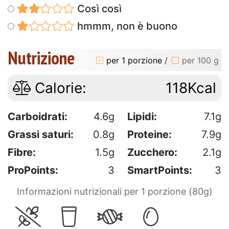
Così così
hmmm, non è buono
Nutrizione
per 1 porzione
/
per 100 g
Calorie:
118Kcal
Carboidrati:
4.6g
Lipidi:
7.1g
Grassi saturi:
0.8g
Proteine:
7.9g
Fibre:
1.5g
Zucchero:
2.1g
ProPoints:
3
SmartPoints:
3
Informazioni nutrizionali per 1 porzione (80g)