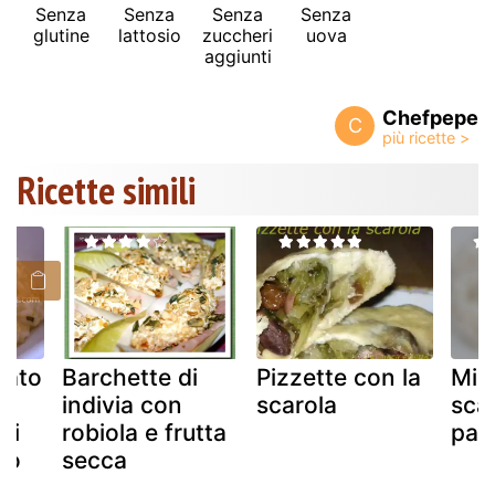
Senza
Senza
Senza
Senza
glutine
lattosio
zuccheri
uova
aggiunti
Chefpepe
C
Ricette simili
cato
Barchette di
Pizzette con la
Min
indivia con
scarola
sca
di
robiola e frutta
pat
lio
secca