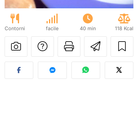
Contorni
facile
40 min
118 Kcal
Contatta l'autore d
Stampa la ric
Invia q
Pubblica la foto di questa 