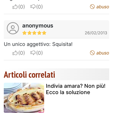
I apreciate
I do not appreciate
abuso
anonymous
26/02/2013
Un unico aggettivo: Squisita!
I apreciate
I do not appreciate
abuso
Articoli correlati
Indivia amara? Non più!
Ecco la soluzione