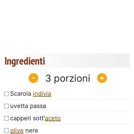
Ingredienti
3
Scarola
indivia
uvetta passa
capperi sott'
aceto
olive
nere