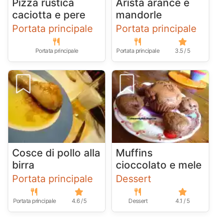
Pizza rustica
Arista arance e
caciotta e pere
mandorle
Portata principale
Portata principale
Portata principale
Portata principale
3.5 / 5
Cosce di pollo alla
Muffins
birra
cioccolato e mele
Portata principale
Dessert
Portata principale
4.6 / 5
Dessert
4.1 / 5