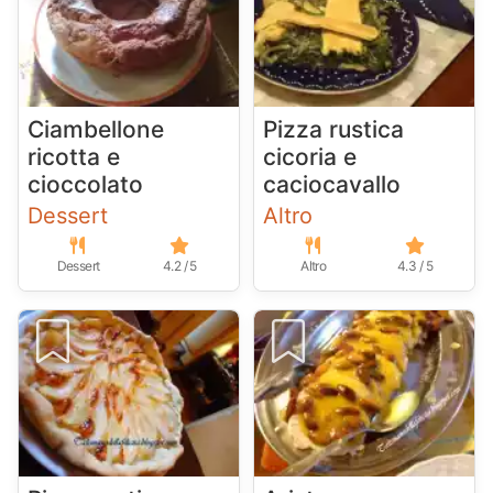
Ciambellone
Pizza rustica
ricotta e
cicoria e
cioccolato
caciocavallo
Dessert
Altro
Dessert
4.2 / 5
Altro
4.3 / 5