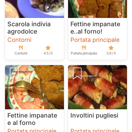
Scarola indivia
Fettine impanate
agrodolce
e..al forno!
Contorni
Portata principale
Contorni
4.5 / 5
Portata principale
3.6 / 5
Fettine impanate
Involtini pugliesi
e al forno
Portata principale
Portata principale