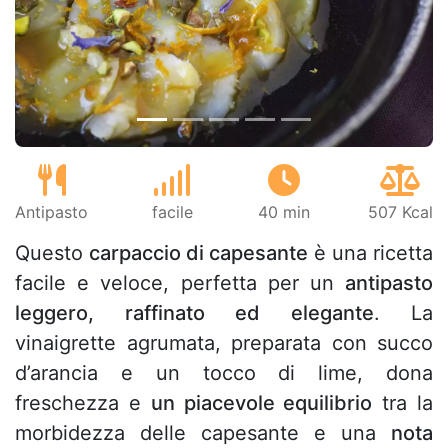
Precedente
Pros
Antipasto
facile
40 min
507 Kcal
Questo
carpaccio di capesante
è una ricetta
facile e veloce, perfetta per un
antipasto
leggero, raffinato ed elegante
. La
vinaigrette agrumata, preparata con succo
d’arancia e un tocco di lime, dona
freschezza e
un piacevole equilibrio
tra la
morbidezza delle capesante e una
nota