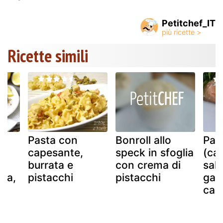
Petitchef_IT
Ricette simili
Pasta con
Bonroll allo
Papi
capesante,
speck in sfoglia
(car
burrata e
con crema di
sal
era,
pistacchi
pistacchi
gam
cap