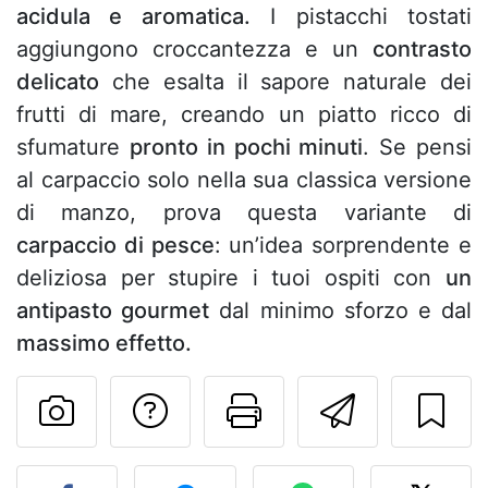
acidula e aromatica.
I pistacchi tostati
aggiungono croccantezza e un
contrasto
delicato
che esalta il sapore naturale dei
frutti di mare, creando un piatto ricco di
sfumature
pronto in pochi minuti
. Se pensi
al carpaccio solo nella sua classica versione
di manzo, prova questa variante di
carpaccio di pesce
: un’idea sorprendente e
deliziosa per stupire i tuoi ospiti con
un
antipasto gourmet
dal minimo sforzo e dal
massimo effetto.
Contatta l'autore d
Stampa la ric
Invia q
Pubblica la foto di questa 