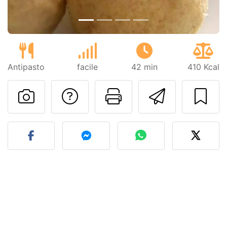
Antipasto
facile
42 min
410 Kcal
Contatta l'autore d
Stampa la ric
Invia q
Pubblica la foto di questa 