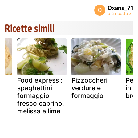
Oxana_71
O
Ricette simili
Food express :
Pizzoccheri
Pen
spaghettini
verdure e
in 
formaggio
formaggio
bro
fresco caprino,
melissa e lime