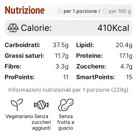
Nutrizione
per 1 porzione
/
per 100 g
Calorie:
410Kcal
Carboidrati:
37.5g
Lipidi:
20.4g
Grassi saturi:
11.7g
Proteine:
17.1g
Fibre:
3.3g
Zucchero:
4.7g
ProPoints:
11
SmartPoints:
15
Informazioni nutrizionali per 1 porzione (229g)
Vegetariano
Senza
Senza
zuccheri
frutta a
aggiunti
guscio