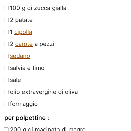
100 g di zucca gialla
2 patate
1
cipolla
2
carote
a pezzi
sedano
salvia e timo
sale
olio extravergine di oliva
formaggio
per polpettine :
200 g di macinato di magro