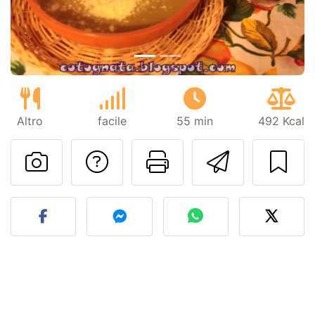
Altro
facile
55 min
492 Kcal
Contatta l'autore d
Stampa la ric
Invia q
Pubblica la foto di questa 