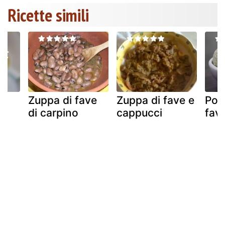
Ricette simili
i
Zuppa di fave
Zuppa di fave e
Polp
di carpino
cappucci
fave