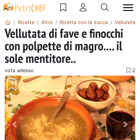
Ricette
Altro
Ricetta con la zucca
Vellutata 
Vellutata di fave e finocchi
con polpette di magro.... il
sole mentitore..
vota adesso
Precedente
Pros