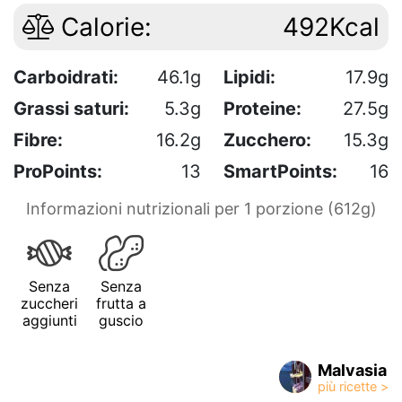
Calorie:
492Kcal
Carboidrati:
46.1g
Lipidi:
17.9g
Grassi saturi:
5.3g
Proteine:
27.5g
Fibre:
16.2g
Zucchero:
15.3g
ProPoints:
13
SmartPoints:
16
Informazioni nutrizionali per 1 porzione (612g)
Senza
Senza
zuccheri
frutta a
aggiunti
guscio
Malvasia