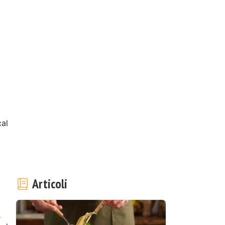
al
Articoli