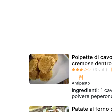
Polpette di cavol
cremose dentro
Antipasto
Ingredienti
: 1 ca
polvere peperonc
Patate al forno 