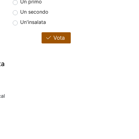
Un primo
Un secondo
Un'insalata
Vota
ta
al