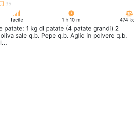
facile
1 h 10 m
474 kc
le patate: 1 kg di patate (4 patate grandi) 2
'oliva sale q.b. Pepe q.b. Aglio in polvere q.b.
...