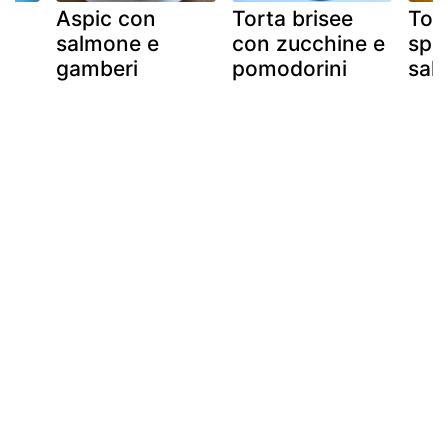
Aspic con
Torta brisee
Tor
 e
salmone e
con zucchine e
spin
gamberi
pomodorini
sal