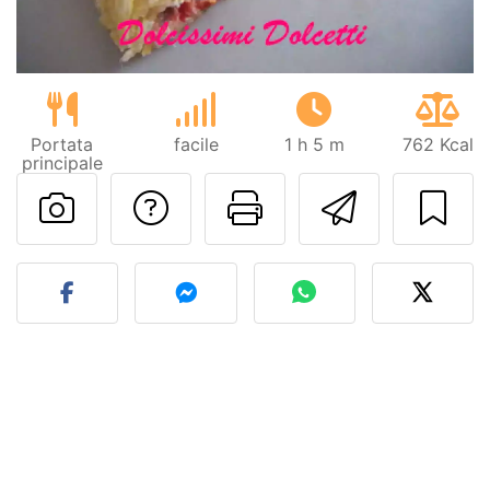
Portata
facile
1 h 5 m
762 Kcal
principale
Contatta l'autore d
Stampa la ric
Invia q
Pubblica la foto di questa 