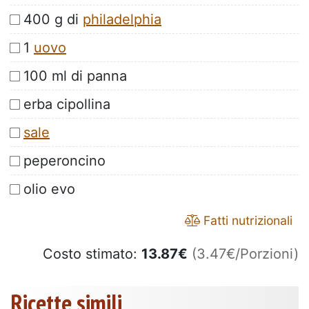
400 g di
philadelphia
1
uovo
100 ml di panna
erba cipollina
sale
peperoncino
olio evo
Fatti nutrizionali
Costo stimato:
13.87
€
(3.47€/Porzioni)
Ricette simili