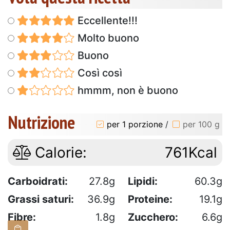
Eccellente!!!
Molto buono
Buono
Così così
hmmm, non è buono
Nutrizione
per 1 porzione
/
per 100 g
Calorie:
761Kcal
Carboidrati:
27.8g
Lipidi:
60.3g
Grassi saturi:
36.9g
Proteine:
19.1g
Fibre:
1.8g
Zucchero:
6.6g