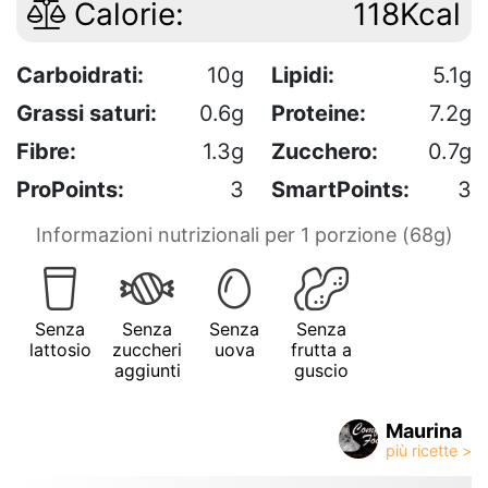
Calorie:
118Kcal
Carboidrati:
10g
Lipidi:
5.1g
Grassi saturi:
0.6g
Proteine:
7.2g
Fibre:
1.3g
Zucchero:
0.7g
ProPoints:
3
SmartPoints:
3
Informazioni nutrizionali per 1 porzione (68g)
Senza
Senza
Senza
Senza
lattosio
zuccheri
uova
frutta a
aggiunti
guscio
Maurina