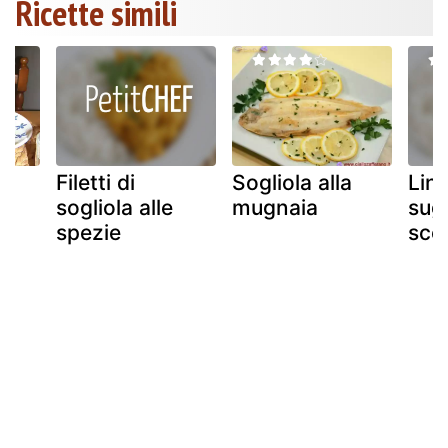
Ricette simili
Filetti di
Sogliola alla
Lin
sogliola alle
mugnaia
sug
spezie
sco