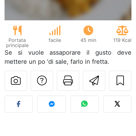
Portata
facile
45 min
119 Kcal
principale
Se si vuole assaporare il gusto deve
mettere un po 'di sale, farlo in fretta.
Contatta l'autore d
Stampa la ric
Invia q
Pubblica la foto di questa 