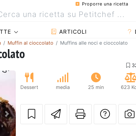
Proporre una ricetta
TTE
ARTICOLI
n
Muffin al cioccolato
Muffins alle noci e cioccolato
colato
Dessert
media
25 min
623 Kc
Invia questa ric
Stampa la 
Conta
Prossimo
P