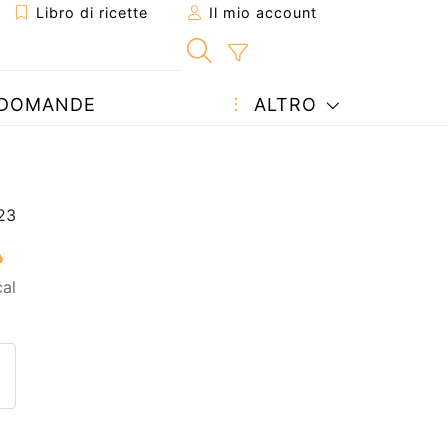
Libro di ricette
Il mio account
DOMANDE
ALTRO
al
etta ad un amico
ricetta
tta l'autore della Ricetta
ubblica la foto di questa ricet