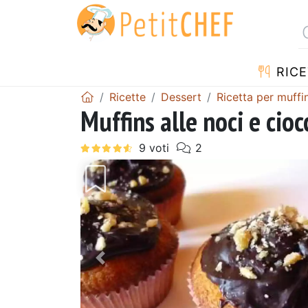
RICE
Ricette
Dessert
Ricetta per muffi
Muffins alle noci e cioc
Precedente