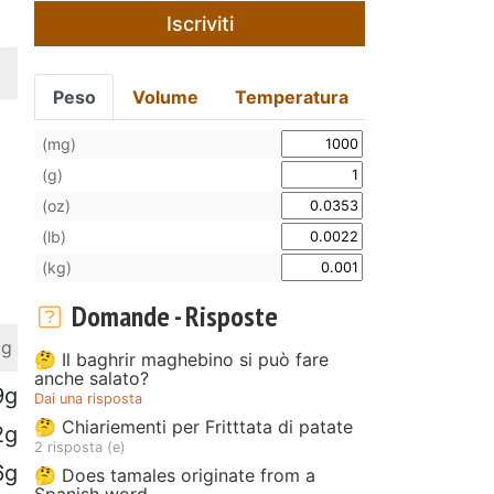
Iscriviti
Peso
Volume
Temperatura
(mg)
(g)
(oz)
(lb)
(kg)
Domande - Risposte
 g
🤔 Il baghrir maghebino si può fare
anche salato?
9g
Dai una risposta
🤔 Chiariementi per Fritttata di patate
2g
2 risposta (e)
6g
🤔 Does tamales originate from a
Spanish word