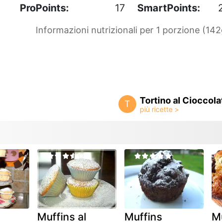
ProPoints:
17
SmartPoints:
Informazioni nutrizionali per 1 porzione (142
Tortino al Cioccola
T
Muffins al
Muffins
Mu