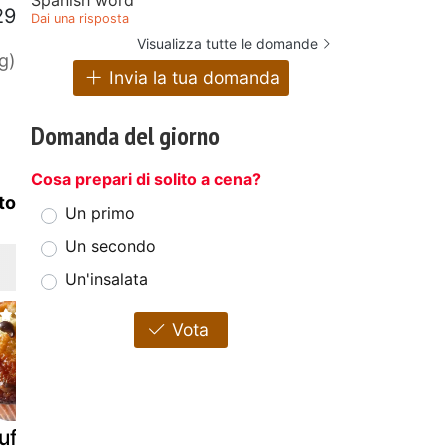
29
Dai una risposta
Visualizza tutte le domande
g)
Invia la tua domanda
Domanda del giorno
Cosa prepari di solito a cena?
to
Un primo
Un secondo
Un'insalata
Vota
ffins alle
Muffins carote
Muffins alle