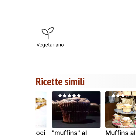
Vegetariano
Ricette simili
Muffin alle noci
"muffins" al
Muffins al