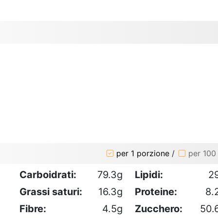
o
per 1 porzione
/
per 100
Carboidrati:
79.3g
Lipidi:
2
Grassi saturi:
16.3g
Proteine:
8.
Fibre:
4.5g
Zucchero:
50.