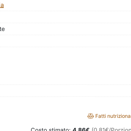
ia
te
Fatti nutrizional
Costo stimato:
4.86
€
(0.81€/Porzion