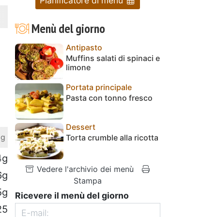
Pianificatore di menu
Menù del giorno
Antipasto
Muffins salati di spinaci e
limone
Portata principale
Pasta con tonno fresco
Dessert
 g
Torta crumble alla ricotta
4g
Vedere l'archivio dei menù
6g
Stampa
5g
Ricevere il menù del giorno
25