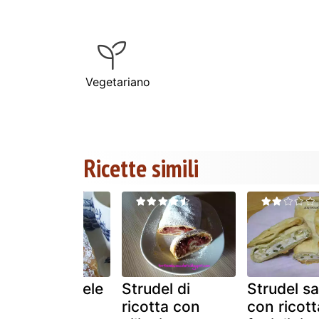
Vegetariano
Ricette simili
Strudel di mele
Strudel di
Strudel sa
e strudel di
ricotta con
con ricott