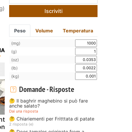
g)
Iscriviti
Peso
Volume
Temperatura
(mg)
NA
(g)
(oz)
(lb)
(kg)
Domande - Risposte
🤔 Il baghrir maghebino si può fare
anche salato?
Dai una risposta
🤔 Chiariementi per Fritttata di patate
nto strudel
Strudel pere
Strudel di 
2 risposta (e)
n nutella e
cioccolato e
e noci alla
🤔 Does tamales originate from a