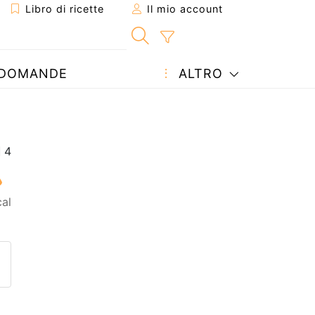
Libro di ricette
Il mio account
DOMANDE
ALTRO
al
etta ad un amico
ricetta
tta l'autore della Ricetta
ubblica la foto di questa ricet