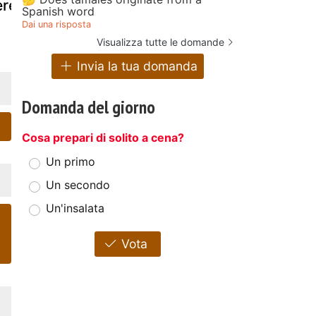
ere
cannella di
vaniglia
Spanish word
benedetta
Dai una risposta
parodi
Visualizza tutte le domande
Invia la tua domanda
Domanda del giorno
Cosa prepari di solito a cena?
Un primo
Un secondo
Un'insalata
Vota