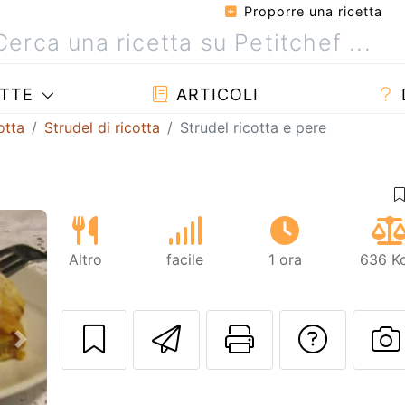
Proporre una ricetta
TTE
ARTICOLI
otta
Strudel di ricotta
Strudel ricotta e pere
Altro
facile
1 ora
636 Kc
Invia questa ric
Stampa la 
Conta
Prossimo
P