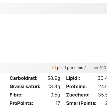
o
per 1 porzione
/
per 100
Carboidrati:
58.9g
Lipidi:
30.
Grassi saturi:
13.3g
Proteine:
24.
Fibre:
9.5g
Zucchero:
35.
ProPoints:
17
SmartPoints: