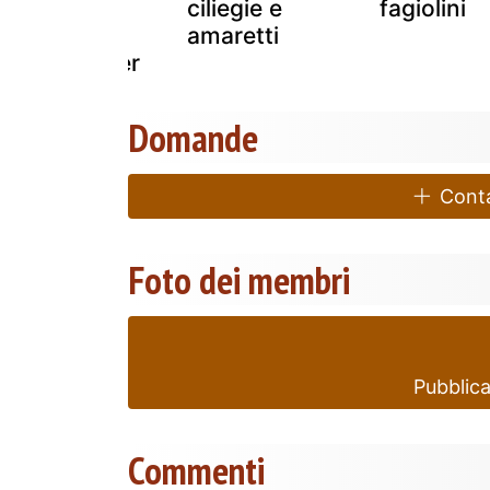
ricotta di
ciliegie e
fagiolini
anneliese
amaretti
kompatscher
Domande
Contat
Foto dei membri
Pubblica
Commenti