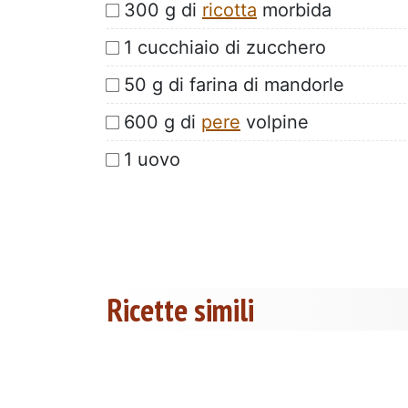
300 g di
ricotta
morbida
1 cucchiaio di zucchero
50 g di farina di mandorle
600 g di
pere
volpine
1 uovo
Ricette simili