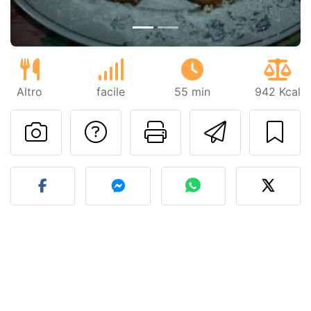
Altro
facile
55 min
942 Kcal
Contatta l'autore d
Stampa la ric
Invia q
Pubblica la foto di questa 