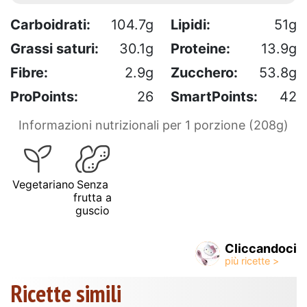
Carboidrati:
104.7g
Lipidi:
51g
Grassi saturi:
30.1g
Proteine:
13.9g
Fibre:
2.9g
Zucchero:
53.8g
ProPoints:
26
SmartPoints:
42
Informazioni nutrizionali per 1 porzione (208g)
Vegetariano
Senza
frutta a
guscio
Cliccandoci
Ricette simili