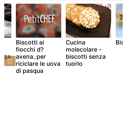
ra
Biscotti ai
Cucina
Bisc
ue
fiocchi d?
molecolare -
enza
avena..per
biscotti senza
riciclare le uova
tuorlo
di pasqua