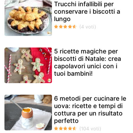
Trucchi infallibili per
conservare i biscotti a
lungo
5 ricette magiche per
biscotti di Natale: crea
capolavori unici con i
tuoi bambini!
6 metodi per cucinare le
uova: ricette e tempi di
cottura per un risultato
perfetto