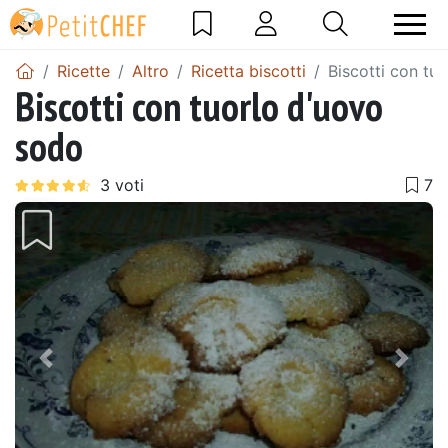
Ricette
Altro
Ricetta biscotti
Biscotti con tu
Biscotti con tuorlo d'uovo
sodo
Precedente
Pros