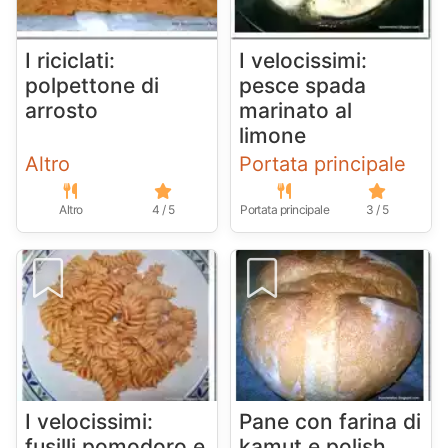
I riciclati:
I velocissimi:
polpettone di
pesce spada
arrosto
marinato al
limone
Altro
Portata principale
Altro
4 / 5
Portata principale
3 / 5
I velocissimi:
Pane con farina di
fusilli pomodoro e
kamut e polish