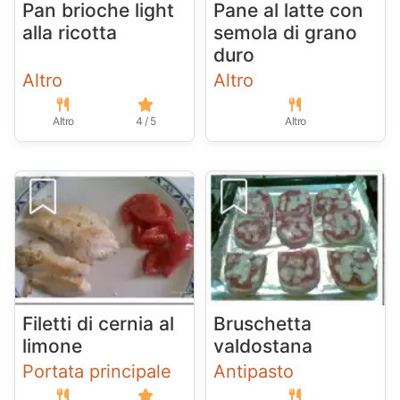
Pan brioche light
Pane al latte con
alla ricotta
semola di grano
duro
Altro
Altro
Altro
4 / 5
Altro
Filetti di cernia al
Bruschetta
limone
valdostana
Portata principale
Antipasto