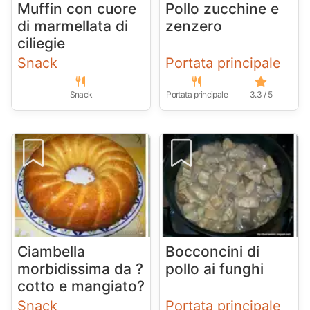
Muffin con cuore
Pollo zucchine e
di marmellata di
zenzero
ciliegie
Snack
Portata principale
Snack
Portata principale
3.3 / 5
Ciambella
Bocconcini di
morbidissima da ?
pollo ai funghi
cotto e mangiato?
Snack
Portata principale