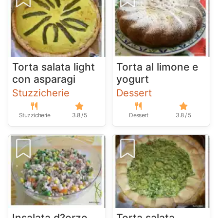
Torta salata light
Torta al limone e
con asparagi
yogurt
Stuzzicherie
Dessert
Stuzzicherie
3.8 / 5
Dessert
3.8 / 5
Insalata d?orzo
Torta salata