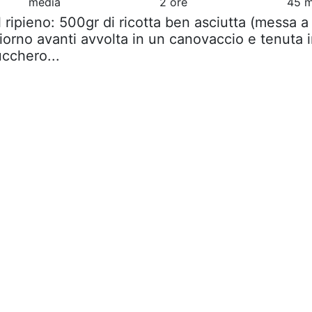
media
2 ore
45 m
il ripieno: 500gr di ricotta ben asciutta (messa a
iorno avanti avvolta in un canovaccio e tenuta 
ucchero...