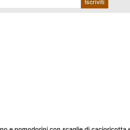
Iscriviti
nno e pomodorini con scaglie di cacioricotta 