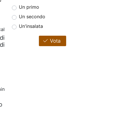
Un primo
Un secondo
Un'insalata
al
di
Vota
di
in
o