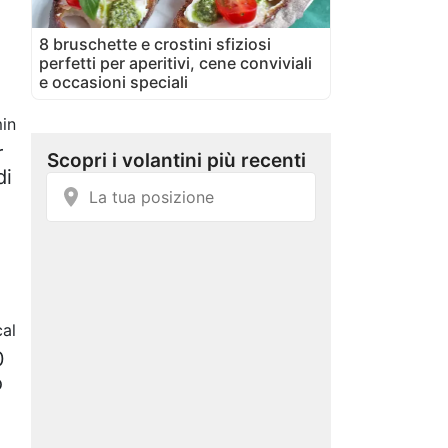
8 bruschette e crostini sfiziosi
perfetti per aperitivi, cene conviviali
e occasioni speciali
in
r
di
al
0
o