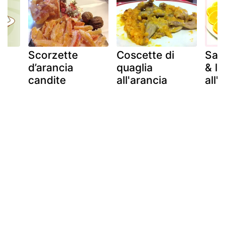
Scorzette
Coscette di
San
d’arancia
quaglia
& l
candite
all'arancia
all'