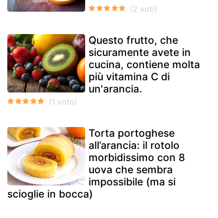
Questo frutto, che
sicuramente avete in
cucina, contiene molta
più vitamina C di
un'arancia.
Torta portoghese
all’arancia: il rotolo
morbidissimo con 8
uova che sembra
impossibile (ma si
scioglie in bocca)