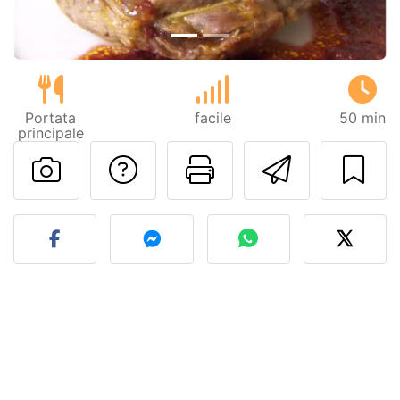
Portata
facile
50 min
principale
Contatta l'autore d
Stampa la ric
Invia q
Pubblica la foto di questa 