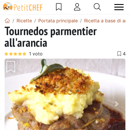
Ricette
Portata principale
Ricetta a base di ara
Tournedos parmentier
all'arancia
Precedente
Pros