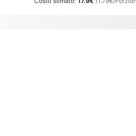
Costo stimato:
17.9
€
(1.79€/Porzion