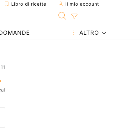
Libro di ricette
Il mio account
DOMANDE
ALTRO
al
etta ad un amico
ricetta
tta l'autore della Ricetta
ubblica la foto di questa ricet