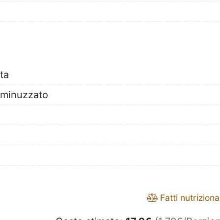
ta
 sminuzzato
Fatti nutrizional