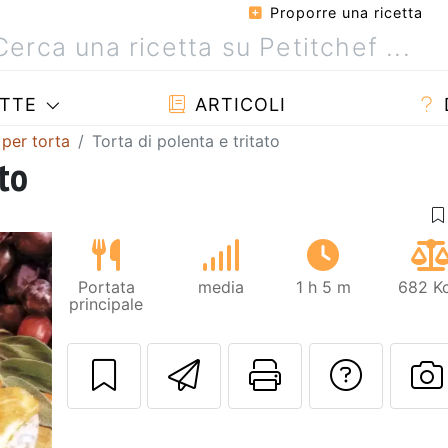
Proporre una ricetta
TTE
ARTICOLI
 per torta
Torta di polenta e tritato
ato
Portata
media
1 h 5 m
682 Kc
principale
Invia questa ric
Stampa la 
Conta
P