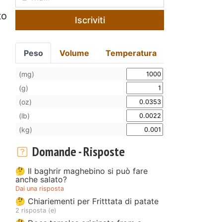
to
Iscriviti
Peso
Volume
Temperatura
(mg)
(g)
(oz)
(lb)
(kg)
Domande - Risposte
🤔 Il baghrir maghebino si può fare
anche salato?
Dai una risposta
🤔 Chiariementi per Fritttata di patate
2 risposta (e)