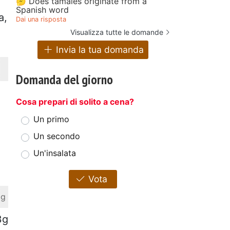
🤔 Does tamales originate from a
Spanish word
a,
Dai una risposta
Visualizza tutte le domande
Invia la tua domanda
Domanda del giorno
Cosa prepari di solito a cena?
Un primo
Un secondo
Un'insalata
Vota
 g
3g