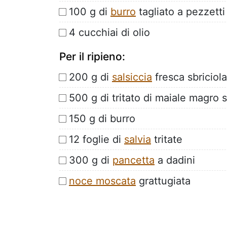
100 g di
burro
tagliato a pezzetti
4 cucchiai di olio
Per il ripieno:
200 g di
salsiccia
fresca sbriciola
500 g di tritato di maiale magro
150 g di burro
12 foglie di
salvia
tritate
300 g di
pancetta
a dadini
noce moscata
grattugiata