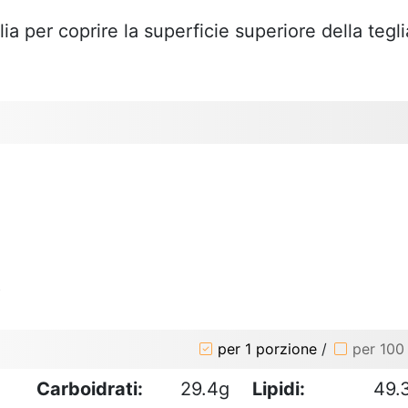
a per coprire la superficie superiore della tegli
o
per 1 porzione
/
per 100
Carboidrati:
29.4g
Lipidi:
49.