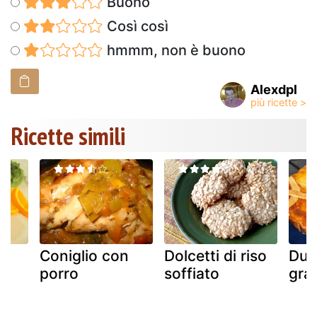
Buono
Così così
hmmm, non è buono
Alexdpl
Ricette simili
Coniglio con
Dolcetti di riso
Due
porro
soffiato
gran