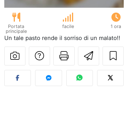
Portata
facile
1 ora
principale
Un tale pasto rende il sorriso di un malato!!
Contatta l'autore d
Stampa la ric
Invia q
Pubblica la foto di questa 