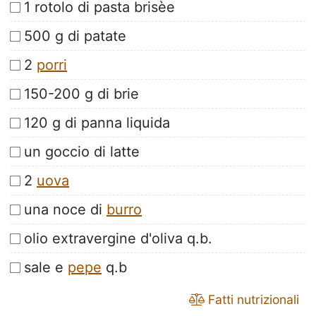
1 rotolo di pasta brisèe
500 g di patate
2
porri
150-200 g di brie
120 g di panna liquida
un goccio di latte
2
uova
una noce di
burro
olio extravergine d'oliva q.b.
sale e
pepe
q.b
Fatti nutrizionali