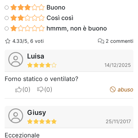
Buono
Così così
hmmm, non è buono
4.33/5, 6 voti
2 commenti
Luisa
14/12/2025
Forno statico o ventilato?
I apreciate
I do not appreciate
abuso
Giusy
25/11/2017
Eccezionale