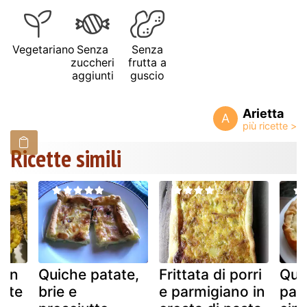
Vegetariano
Senza
Senza
zuccheri
frutta a
aggiunti
guscio
Arietta
A
Ricette simili
con
Quiche patate,
Frittata di porri
Qui
tate
brie e
e parmigiano in
pat