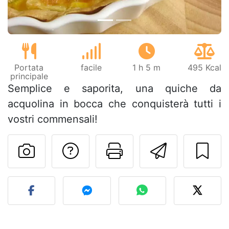
Portata
facile
1 h 5 m
495 Kcal
principale
Semplice e saporita, una quiche da
acquolina in bocca che conquisterà tutti i
vostri commensali!
Contatta l'autore d
Stampa la ric
Invia q
Pubblica la foto di questa 