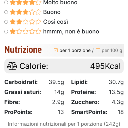
Molto buono
Buono
Così così
hmmm, non è buono
Nutrizione
per 1 porzione
/
per 100 g
Calorie:
495Kcal
Carboidrati:
39.5g
Lipidi:
30.7g
Grassi saturi:
14g
Proteine:
13.5g
Fibre:
2.9g
Zucchero:
4.3g
ProPoints:
13
SmartPoints:
18
Informazioni nutrizionali per 1 porzione (242g)