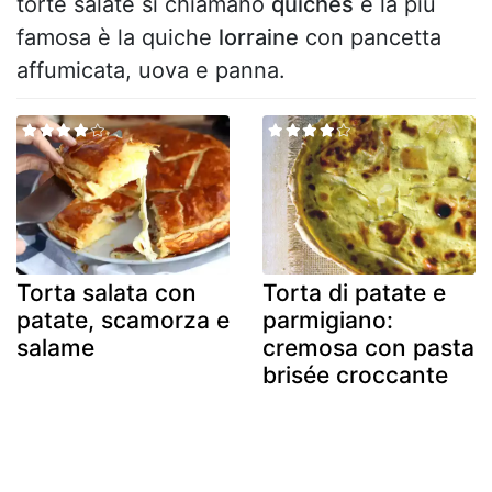
torte salate si chiamano
quiches
e la più
famosa è la quiche
lorraine
con pancetta
affumicata, uova e panna.
Torta salata con
Torta di patate e
patate, scamorza e
parmigiano:
salame
cremosa con pasta
brisée croccante