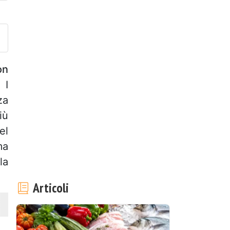
ubblica la foto di questa ricet
on
 I
za
iù
el
ma
la
Articoli