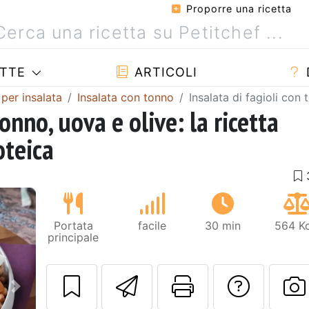
Proporre una ricetta
TTE
ARTICOLI
 per insalata
Insalata con tonno
Insalata di fagioli con
tonno, uova e olive: la ricetta
oteica
Portata
facile
30 min
564 Kc
principale
Invia questa ric
Stampa la 
Conta
Prossimo