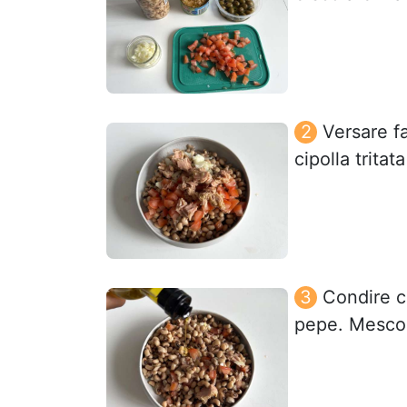
Versare fa
cipolla trita
Condire co
pepe. Mescol