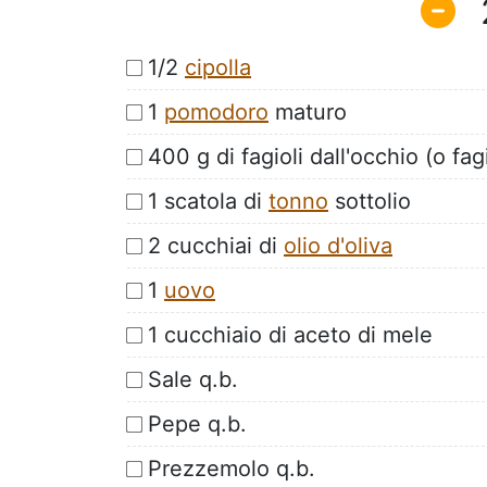
1/2
cipolla
1
pomodoro
maturo
400 g di fagioli dall'occhio (o fagi
1 scatola di
tonno
sottolio
2 cucchiai di
olio d'oliva
1
uovo
1 cucchiaio di aceto di mele
Sale q.b.
Pepe q.b.
Prezzemolo q.b.