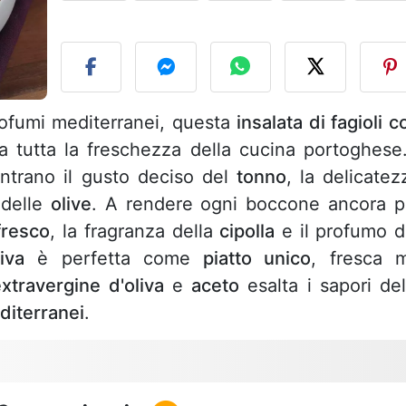
P
rofumi mediterranei, questa
insalata di fagioli c
a tutta la freschezza della cucina portoghese.
ntrano il gusto deciso del
tonno
, la delicatez
 delle
olive
. A rendere ogni boccone ancora p
resco
, la fragranza della
cipolla
e il profumo d
iva
è perfetta come
piatto unico
, fresca 
extravergine d'oliva
e
aceto
esalta i sapori del
diterranei
.