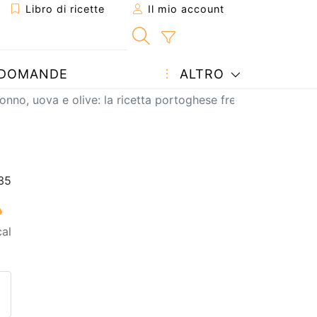
Libro di ricette
Il mio account
DOMANDE
ALTRO
 tonno, uova e olive: la ricetta portoghese fresca e proteica
al
etta ad un amico
ricetta
tta l'autore della Ricetta