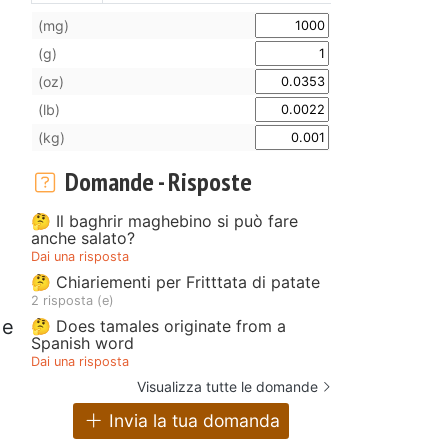
(mg)
(g)
(oz)
(lb)
(kg)
Domande - Risposte
🤔 Il baghrir maghebino si può fare
anche salato?
Dai una risposta
🤔 Chiariementi per Fritttata di patate
2 risposta (e)
 e
🤔 Does tamales originate from a
Spanish word
Dai una risposta
Visualizza tutte le domande
Invia la tua domanda