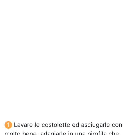
Lavare le costolette ed asciugarle con
molto bene, adagiarle in una pirofila che