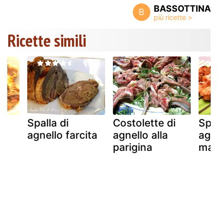
BASSOTTINA
B
Ricette simili
Spalla di
Costolette di
Spie
agnello farcita
agnello alla
agn
parigina
mar