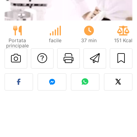
Portata
facile
37 min
151 Kcal
principale
Contatta l'autore d
Stampa la ric
Invia q
Pubblica la foto di questa 