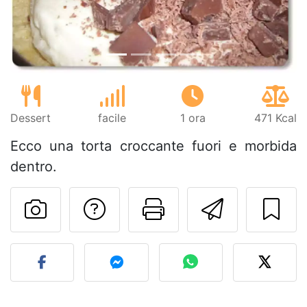
Dessert
facile
1 ora
471 Kcal
Ecco una torta croccante fuori e morbida
dentro.
Contatta l'autore d
Stampa la ric
Invia q
Pubblica la foto di questa 