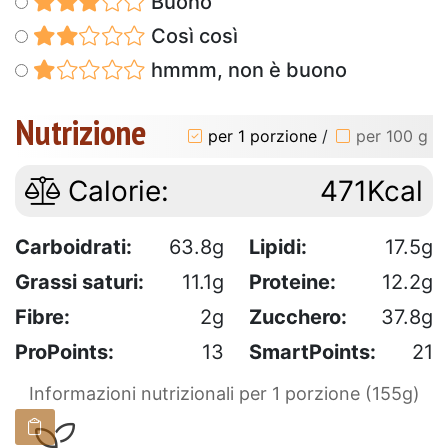
Buono
Così così
hmmm, non è buono
Nutrizione
per 1 porzione
/
per 100 g
Calorie:
471Kcal
Carboidrati:
63.8g
Lipidi:
17.5g
Grassi saturi:
11.1g
Proteine:
12.2g
Fibre:
2g
Zucchero:
37.8g
ProPoints:
13
SmartPoints:
21
Informazioni nutrizionali per 1 porzione (155g)