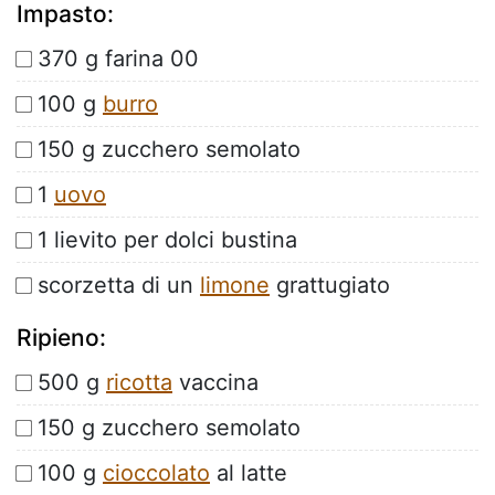
Impasto:
370 g farina 00
100 g
burro
150 g zucchero semolato
1
uovo
1 lievito per dolci bustina
scorzetta di un
limone
grattugiato
Ripieno:
500 g
ricotta
vaccina
150 g zucchero semolato
100 g
cioccolato
al latte