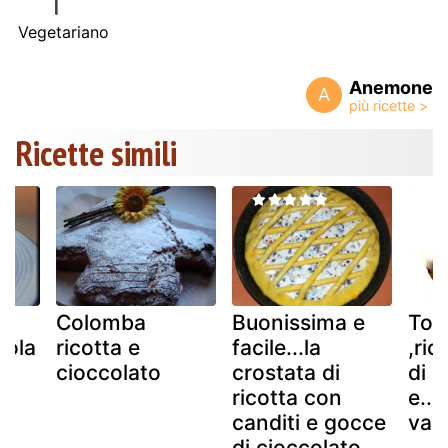
Vegetariano
Anemone
A
Ricette simili
Colomba
Buonissima e
Tor
cola
ricotta e
facile...la
,ric
cioccolato
crostata di
di c
ricotta con
e...
canditi e gocce
vani
di cioccolato