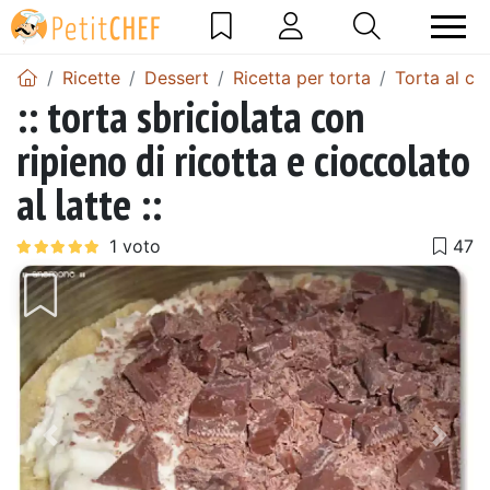
Ricette
Dessert
Ricetta per torta
Torta al ci
:: torta sbriciolata con
ripieno di ricotta e cioccolato
al latte ::
Precedente
Pros