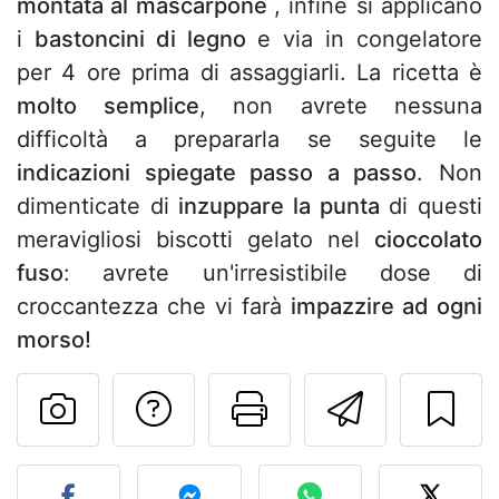
montata al mascarpone
, infine si applicano
i
bastoncini di legno
e via in congelatore
per 4 ore prima di assaggiarli. La ricetta è
molto semplice
, non avrete nessuna
difficoltà a prepararla se seguite le
indicazioni spiegate passo a passo
. Non
dimenticate di
inzuppare la punta
di questi
meravigliosi biscotti gelato nel
cioccolato
fuso
: avrete un'irresistibile dose di
croccantezza che vi farà
impazzire ad ogni
morso!
Contatta l'autore d
Stampa la ric
Invia q
Pubblica la foto di questa 