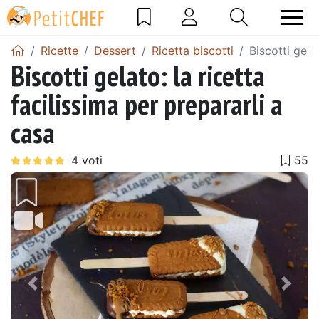
Ricette
Dessert
Ricetta biscotti
Biscotti gela
Biscotti gelato: la ricetta
facilissima per prepararli a
casa
Precedente
Pros