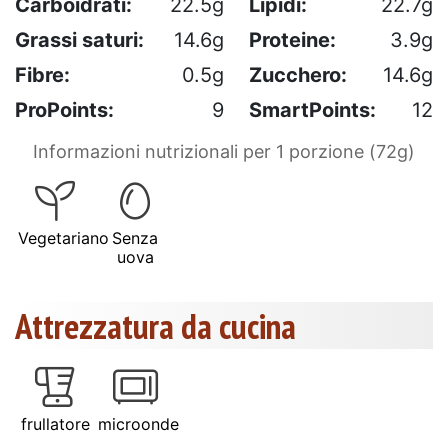
Carboidrati:
22.5g
Lipidi:
22.7g
Grassi saturi:
14.6g
Proteine:
3.9g
Fibre:
0.5g
Zucchero:
14.6g
ProPoints:
9
SmartPoints:
12
Informazioni nutrizionali per 1 porzione (72g)
Vegetariano
Senza
uova
Attrezzatura da cucina
frullatore
microonde