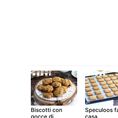
Biscotti con
Speculoos fa
gocce di
casa