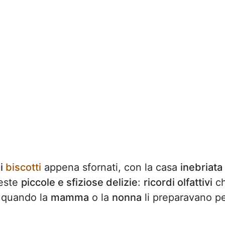
i
biscotti
appena sfornati, con la casa
inebriata
este
piccole e sfiziose delizie
:
ricordi olfattivi
c
 quando la
mamma
o la
nonna
li preparavano p