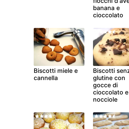
fiocchi d'av
banana e
cioccolato
Biscotti miele e
Biscotti sen
cannella
glutine con
gocce di
cioccolato e
nocciole