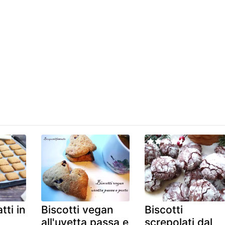
tti in
Biscotti vegan
Biscotti
all'uvetta passa e
screpolati dal