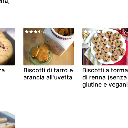
ena,
za
Biscotti di farro e
Biscotti a forma
arancia all'uvetta
di renna (senza
glutine e vegani