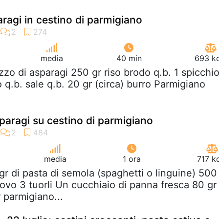
aragi in cestino di parmigiano
media
40 min
693 kc
zzo di asparagi 250 gr riso brodo q.b. 1 spicchi
o q.b. sale q.b. 20 gr (circa) burro Parmigiano
paragi su cestino di parmigiano
media
1 ora
717 k
gr di pasta di semola (spaghetti o linguine) 500
uovo 3 tuorli Un cucchiaio di panna fresca 80 gr
 parmigiano...