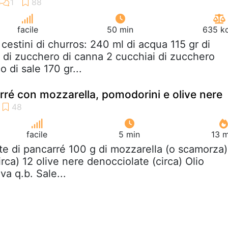
facile
50 min
635 kc
i cestini di churros: 240 ml di acqua 115 gr di
o di zucchero di canna 2 cucchiai di zucchero
 di sale 170 gr...
arré con mozzarella, pomodorini e olive nere
facile
5 min
13 m
tte di pancarré 100 g di mozzarella (o scamorza)
rca) 12 olive nere denocciolate (circa) Olio
va q.b. Sale...