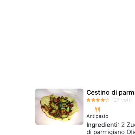
Cestino di parm
Antipasto
Ingredienti
: 2 Zu
di parmigiano Oli