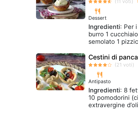
Dessert
Ingredienti
: Per 
burro 1 cucchiai
semolato 1 pizzico
Cestini di panc
Antipasto
Ingredienti
: 8 fe
10 pomodorini (ci
extravergine d’oli