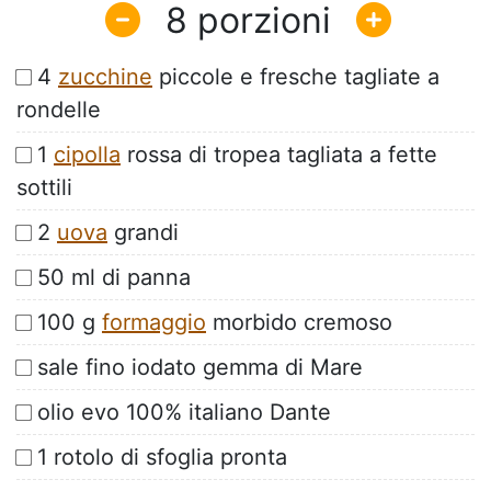
8
4
zucchine
piccole e fresche tagliate a
rondelle
1
cipolla
rossa di tropea tagliata a fette
sottili
2
uova
grandi
50 ml di panna
100 g
formaggio
morbido cremoso
sale fino iodato gemma di Mare
olio evo 100% italiano Dante
1 rotolo di sfoglia pronta