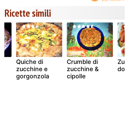
Ricette simili
Quiche di
Crumble di
Zuc
zucchine e
zucchine &
dori
gorgonzola
cipolle