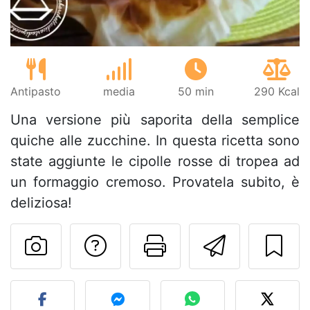
Antipasto
media
50 min
290 Kcal
Una versione più saporita della semplice
quiche alle zucchine. In questa ricetta sono
state aggiunte le cipolle rosse di tropea ad
un formaggio cremoso. Provatela subito, è
deliziosa!
Contatta l'autore d
Stampa la ric
Invia q
Pubblica la foto di questa 