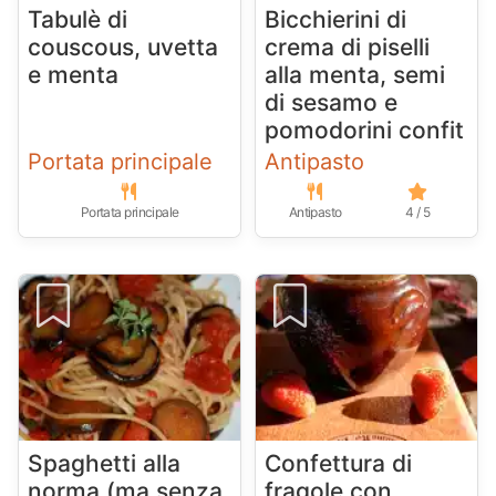
Tabulè di
Bicchierini di
couscous, uvetta
crema di piselli
e menta
alla menta, semi
di sesamo e
pomodorini confit
Portata principale
Antipasto
Portata principale
Antipasto
4 / 5
Spaghetti alla
Confettura di
norma (ma senza
fragole con