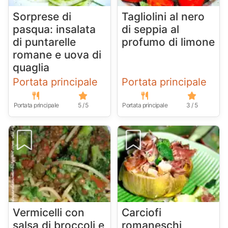
Sorprese di
Tagliolini al nero
pasqua: insalata
di seppia al
di puntarelle
profumo di limone
romane e uova di
quaglia
Portata principale
Portata principale
Portata principale
5 / 5
Portata principale
3 / 5
Vermicelli con
Carciofi
salsa di broccoli e
romaneschi