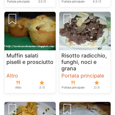
Portata principale
3.5 / 5
Portata principale
4.3 / 5
Muffin salati
Risotto radicchio,
piselli e prosciutto
funghi, noci e
grana
Altro
Portata principale
Altro
3 / 5
Portata principale
2 / 5