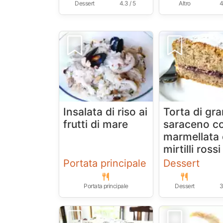
Dessert
4.3 / 5
Altro
4
Insalata di riso ai
Torta di gr
frutti di mare
saraceno c
marmellata 
mirtilli rossi
Portata principale
Dessert
Portata principale
Dessert
3