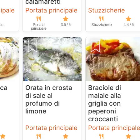
calamaretti
cipale
Portata principale
Stuzzicherie
ale
Portata
3.5 / 5
Stuzzicherie
4.4 / 5
principale
ica
Orata in crosta
Braciole di
di sale al
maiale alla
profumo di
griglia con
limone
peperoni
croccanti
Portata principale
Portata principal