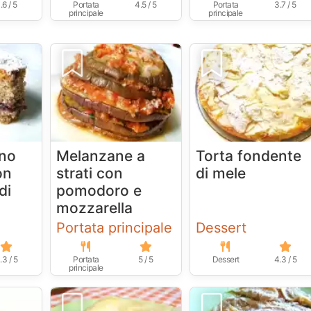
.6 / 5
Portata
4.5 / 5
Portata
3.7 / 5
principale
principale
ano
Melanzane a
Torta fondente
on
strati con
di mele
di
pomodoro e
mozzarella
Portata principale
Dessert
.3 / 5
Portata
5 / 5
Dessert
4.3 / 5
principale