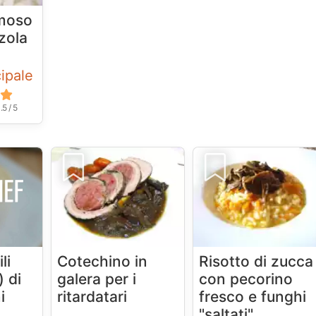
emoso
zola
cipale
.5 / 5
li
Cotechino in
Risotto di zucca
) di
galera per i
con pecorino
i
ritardatari
fresco e funghi
"saltati"