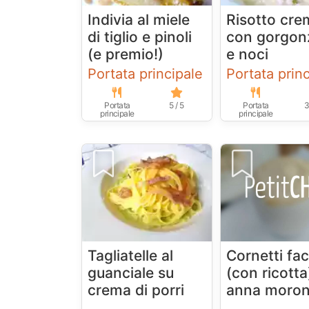
Indivia al miele
Risotto cr
di tiglio e pinoli
con gorgon
(e premio!)
e noci
Portata principale
Portata prin
Portata
5 / 5
Portata
3
principale
principale
Tagliatelle al
Cornetti faci
guanciale su
(con ricotta
crema di porri
anna moron