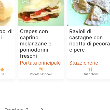
oci di
Crepes con
Ravioli di
i
caprino
castagne con
melanzane e
ricotta di pecor
pomodorini
e pere
freschi
Portata principale
Stuzzicherie
.6 / 5
Portata principale
Stuzzicherie
›